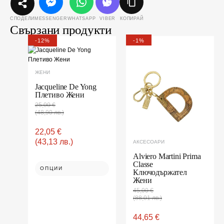
MESSENGER
WHATSAPP
VIBER
КОПИРАЙ
СПОДЕЛИ
Свързани продукти
Original
Текущата
Original
Текущата
This
This
-12%
-1%
price
цена
price
цена
product
product
was:
е:
was:
е:
25,00 €(48,90
22,05 €(43,13
45,00 €(88,01
44,65 €(87,33
has
has
лв.).
лв.).
лв.).
лв.).
multiple
multiple
ЖЕНИ
variants.
variants.
Jacqueline De Yong
The
The
Плетиво Жени
options
options
25,00
€
may
may
(48,90 лв.)
be
be
chosen
chosen
22,05
€
on
on
(43,13 лв.)
АКСЕСОАРИ
the
the
product
product
Alviero Martini Prima
Classe
page
page
ОПЦИИ
Ключодържател
Жени
45,00
€
(88,01 лв.)
44,65
€