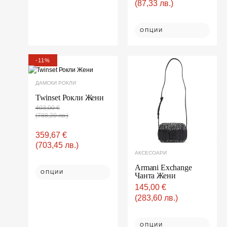
(87,33 лв.)
ОПЦИИ
Original
Текущата
This
This
-11%
price
цена
product
product
was:
е:
has
403,00 €(788,20
359,67 €(703,45
multiple
has
ДАМСКИ РОКЛИ
лв.).
лв.).
variants.
multiple
The
Twinset Рокли Жени
variants.
options
may
The
403,00
€
be
(788,20 лв.)
options
chosen
on
may
the
359,67
€
be
product
page
(703,45 лв.)
chosen
АКСЕСОАРИ
on
the
Armani Exchange
ОПЦИИ
Чанта Жени
product
page
145,00
€
(283,60 лв.)
ОПЦИИ