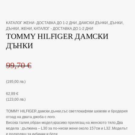
Original
Текущата
количество
KАТАЛОГ ЖЕНИ- ДОСТАВКА ДО 1-2 ДНИ
,
ДАМСКИ ДЪНКИ
,
ДЪНКИ
,
price
цена
за
ДЪНКИ
,
ЖЕНИ
,
КАТАЛОГ - ДОСТАВКА ДО 1-2 ДНИ
was:
е:
TOMMY
TOMMY HILFIGER ДАМСКИ
99,70 €(195,00
62,89 €(123,00
HILFIGER
ДЪНКИ
лв.).
лв.).
ДАМСКИ
ДЪНКИ
99,70
€
(195,00 лв.)
62,89
€
(123,00 лв.)
TOMMY HILFIGER дамски дънки,със светлокафяви шевове и бродерия
отзад на двата джоба с лого.
Висока талия,обран модел,красиво прилягащ на женското тяло.Два
модела : дължина – L30 за по-ниски жени около 157см и L32 .Моделът
е подходящ за кубинки и боти.