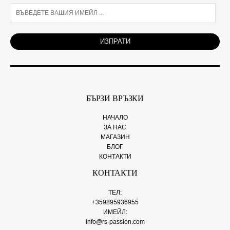
E
m
a
i
ИЗПРАТИ
l
*
БЪРЗИ ВРЪЗКИ
НАЧАЛО
ЗА НАС
МАГАЗИН
БЛОГ
КОНТАКТИ
КОНТАКТИ
ТЕЛ:
+359895936955
ИМЕЙЛ:
info@rs-passion.com