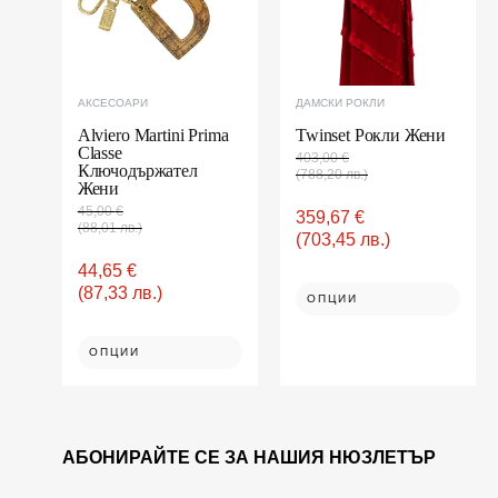
options
options
may
may
be
be
chosen
chosen
on
on
АКСЕСОАРИ
ДАМСКИ РОКЛИ
the
the
product
product
Alviero Martini Prima
Twinset Рокли Жени
Classe
page
page
403,00
€
Ключодържател
(788,20 лв.)
Жени
45,00
€
359,67
€
(88,01 лв.)
(703,45 лв.)
44,65
€
(87,33 лв.)
ОПЦИИ
ОПЦИИ
АБОНИРАЙТЕ СЕ ЗА НАШИЯ НЮЗЛЕТЪР