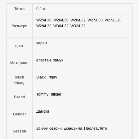
Тегло
0,3 кг
W25/L30
,
W26/L30
,
W26/L32
,
W27/L30
,
W27/L32
,
Размери
W28/L32
,
W30/L32
,
W32/L32
черен
цвят
еластан
,
памук
Материал
black
Black Friday
friday
Tommy Hilfiger
Brand
Дамски
Gender
Всички сезони
,
Есен/Зима
,
Пролет/Лято
Season