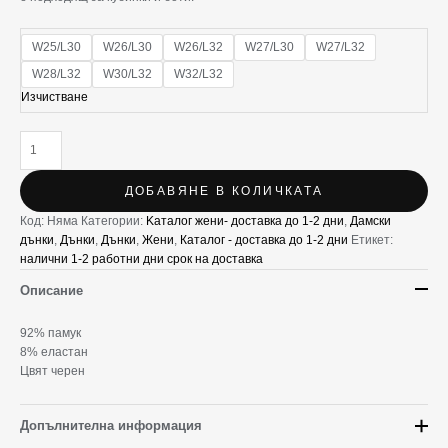
W25/L30
W26/L30
W26/L32
W27/L30
W27/L32
W28/L32
W30/L32
W32/L32
Изчистване
ДОБАВЯНЕ В КОЛИЧКАТА
Код:
Няма
Категории:
Kаталог жени- доставка до 1-2 дни
,
Дамски
дънки
,
Дънки
,
Дънки
,
Жени
,
Каталог - доставка до 1-2 дни
Етикет:
налични 1-2 работни дни срок на доставка
Описание
92% памук
8% еластан
Цвят черен
Допълнителна информация