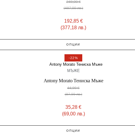
249,00
€
(487,00 лв.)
192,85
€
(377,18 лв.)
ОПЦИИ
-22%
МЪЖЕ
Antony Morato Тениска Мъже
44,99
€
(87,99 лв.)
35,28
€
(69,00 лв.)
ОПЦИИ