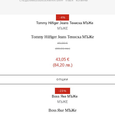
MESSENGER
WHATSAPP
VIBER
КОПИРАЙ
СПОДЕЛИ
-4%
МЪЖЕ
Tommy Hilfiger Jeans Тениска МЪЖe
45,00
€
(88,01 лв.)
43,05
€
(84,20 лв.)
ОПЦИИ
-23%
МЪЖЕ
Boss Яке МЪЖe