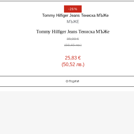
-26%
МЪЖЕ
Tommy Hilfiger Jeans Тениска МЪЖe
35,00
€
(68,45 лв.)
25,83
€
(50,52 лв.)
ОПЦИИ