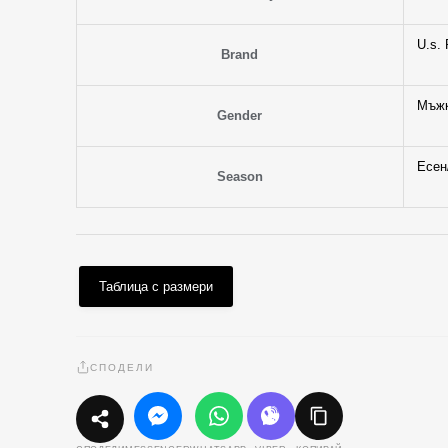
U.s. 
Brand
Мъж
Gender
Есен
Season
Таблица с размери
СПОДЕЛИ