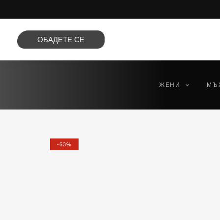
Преминете
към
съдържанието
ОБАДЕТЕ СЕ
ЖЕНИ
МЪ
-63%