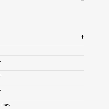
г
L
о
к
 Friday