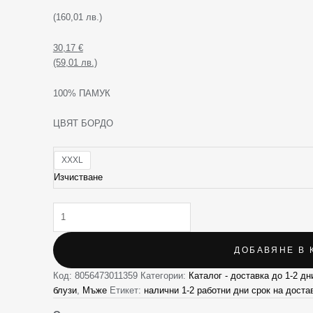
(160,01 лв.)
30,17
€
(59,01 лв.)
100% ПАМУК
ЦВЯТ БОРДО
XXXL
Изчистване
ДОБАВЯНЕ В 
Код:
8056473011359
Категории:
Каталог - доставка до 1-2 дн
блузи
,
Мъже
Етикет:
налични 1-2 работни дни срок на доста