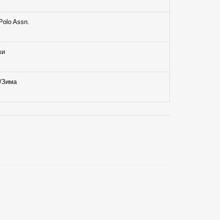
Polo Assn.
ки
/Зима