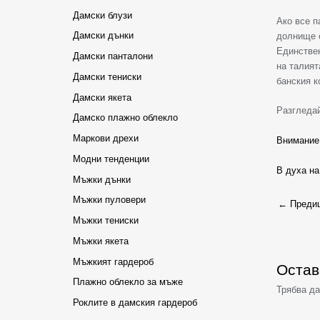
Дамски блузи
Ако все п
Дамски дънки
долнище с
Единствен
Дамски панталони
на талият
Дамски тениски
банския к
Дамски якета
Разгледай
Дамско плажно облекло
Маркови дрехи
Внимание
Модни тенденции
В духа на
Мъжки дънки
Мъжки пуловери
←
Предиш
Мъжки тениски
Мъжки якета
Мъжкият гардероб
Остав
Плажно облекло за мъже
Трябва д
Роклите в дамския гардероб