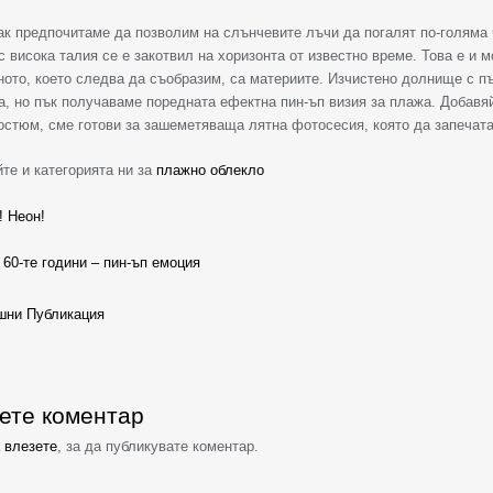
ак предпочитаме да позволим на слънчевите лъчи да погалят по-голяма ч
 висока талия се е закотвил на хоризонта от известно време. Това е и 
ото, което следва да съобразим, са материите. Изчистено долнище с пъ
а, но пък получаваме поредната ефектна пин-ъп визия за плажа. Добавя
остюм, сме готови за зашеметяваща лятна фотосесия, която да запечат
те и категорията ни за
плажно облекло
! Неон!
 60-те години – пин-ъп емоция
ни Публикация
ете коментар
а
влезете
, за да публикувате коментар.