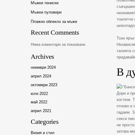
позволява
Мъжки тениски
съвършен
Мъжки пуловери
неоновият
тоалетче 
Плажно облекло за мъже
шоколадов
Recent Comments
Този ярък
Няма коментари за показване.
Независим
талията с
Archives
придавайк
ноември 2024
В д
април 2024
октомври 2023
Дори и пр
юли 2022
костюм. Т
май 2022
отново е 
април 2021
гадаем. З
секси пин
Categories
не просто
затова мо
Визия и стил