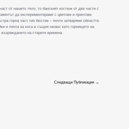
аст от нашето тяло, то банският костюм от две части с
моментът да експериментираме с цветове и принтове.
стра горна част тип бюстие – почти затваряме областта
йки и лента за коса в същия нюанс като горнището на
а възраждането на старите времена.
Следващи Публикация
→