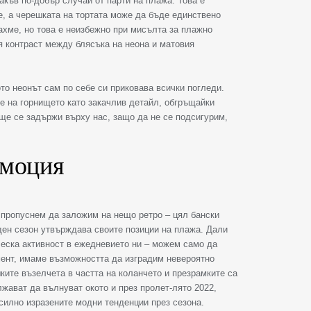
акъв по-добър случай от парти на плажа. Това е
 а черешката на тортата може да бъде единствено
ахме, но това е неизбежно при мисълта за плажно
я контраст между блясъка на неона и матовия
то неонът сам по себе си приковава всички погледи.
е на горнището като закачлив детайл, обгръщайки
 ще се задържи върху нас, защо да не се подсигурим,
емоция
а пропуснем да заложим на нещо ретро – цял бански
еден сезон утвърждава своите позиции на плажа. Дали
ческа активност в ежедневието ни – можем само да
мент, имаме възможността да изградим невероятно
ките възелчета в частта на коланчето и презрамките са
лжават да вълнуват окото и през пролет-лято 2022,
-силно изразените модни тенденции през сезона.