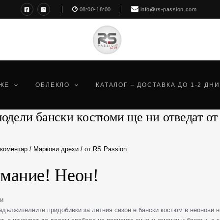
08:00-18:00
info@rs-passion.com
ЖЕ
ОБЛЕКЛО
КАТАЛОГ – ДОСТАВКА ДО 1-2 ДНИ
одели бански костюми ще ни отведат от 
 коментар
/
Маркови дрехи
/ от
RS Passion
мание! Неон!
адължителните придобивки за летния сезон е бански костюм в неонови н