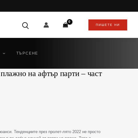
ПИШЕТЕ НИ
ТЪРСЕНЕ
плажно на афтър парти – част
юанси. Тенденциите през пролет-лято 2022 не просто