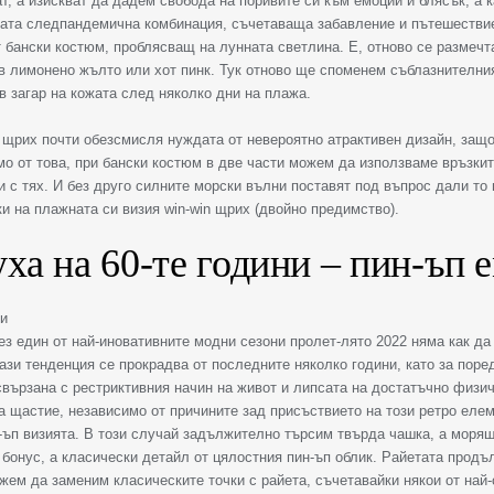
т, а изискват да дадем свобода на поривите си към емоции и блясък, а к
ата следпандемична комбинация, съчетаваща забавление и пътешествие,
 бански костюм, проблясващ на лунната светлина. Е, отново се размечт
в лимонено жълто или хот пинк. Тук отново ще споменем съблазнителни
 загар на кожата след няколко дни на плажа.
 щрих почти обезсмисля нуждата от невероятно атрактивен дизайн, защо
о от това, при бански костюм в две части можем да използваме връзкит
и с тях. И без друго силните морски вълни поставят под въпрос дали то
и на плажната си визия win-win щрих (двойно предимство).
уха на 60-те години – пин-ъп 
ез един от най-иновативните модни сезони пролет-лято 2022 няма как д
ази тенденция се прокрадва от последните няколко години, като за пор
свързана с рестриктивния начин на живот и липсата на достатъчно физи
а щастие, независимо от причините зад присъствието на този ретро еле
-ъп визията. В този случай задължително търсим твърда чашка, а моряш
 бонус, а класически детайл от цялостния пин-ъп облик. Райетата продъ
жем да заменим класическите точки с райета, съчетавайки някои от най