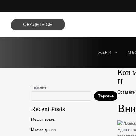
Преминете
към
съдържанието
ОБАДЕТЕ СЕ
ЖЕНИ
МЪ
Кои м
II
Търсене
Оставете
Търсене
Вни
Recent Posts
Мъжки якета
Мъжки дънки
Една от з