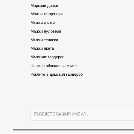
Маркови дрехи
Модни тенденции
Мъжки дънки
Мъжки пуловери
Мъжки тениски
Мъжки якета
Мъжкият гардероб
Плажно облекло за мъже
Роклите в дамския гардероб
E
m
a
i