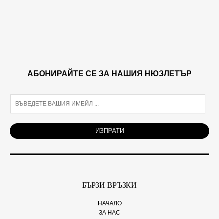
АБОНИРАЙТЕ СЕ ЗА НАШИЯ НЮЗЛЕТЪР
E
m
a
i
ИЗПРАТИ
l
*
БЪРЗИ ВРЪЗКИ
НАЧАЛО
ЗА НАС