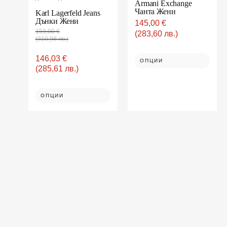
Armani Exchange
variants.
options
may
Чанта Жени
Karl Lagerfeld Jeans
The
be
Дънки Жени
145,00
€
options
chosen
on
159,00
€
may
(283,60 лв.)
the
(310,98 лв.)
be
product
page
chosen
146,03
€
ОПЦИИ
on
(285,61 лв.)
the
product
page
ОПЦИИ