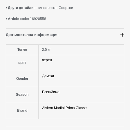
•
Други детайли:
– класическо -Спортни
•
Article code:
16920558
Допълнителна информация
Тегло
2,5 кг
черен
цвят
Дамски
Gender
Есен/Зима
Season
Alviero Martini Prima Classe
Brand