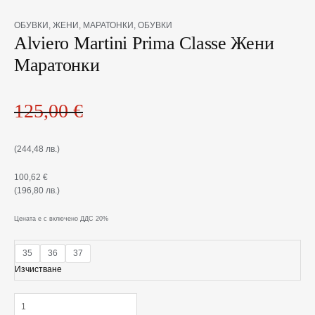
Original
Текущата
количество
OБУВКИ
,
ЖЕНИ
,
МАРАТОНКИ
,
ОБУВКИ
price
цена
за
Alviero Martini Prima Classe Жени
was:
е:
Alviero
Маратонки
125,00 €(244,48
100,62 €(196,80
Martini
лв.).
лв.).
Prima
Classe
Жени
125,00
€
Маратонки
(244,48 лв.)
100,62
€
(196,80 лв.)
Цената е с включено ДДС 20%
35
36
37
Изчистване