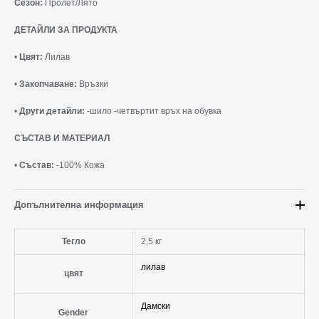
Сезон:
Пролет/Лято
ДЕТАЙЛИ ЗА ПРОДУКТА
•
Цвят:
Лилав
•
Закопчаване:
Връзки
•
Други детайли:
-шило -четвъртит връх на обувка
СЪСТАВ И МАТЕРИАЛ
•
Състав:
-100% Кожа
Допълнителна информация
Тегло
2,5 кг
лилав
цвят
Дамски
Gender