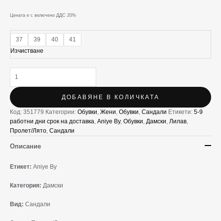
Цената е с включено ДДС 20%
37
39
40
41
Изчистване
ДОБАВЯНЕ В КОЛИЧКАТА
Код:
351779
Категории:
Oбувки
,
Жени
,
Обувки
,
Сандали
Етикети:
5-9
работни дни срок на доставка
,
Aniye By
,
Oбувки
,
Дамски
,
Лилав
,
Пролет/Лято
,
Сандали
Описание
Етикет:
Aniye By
Категория:
Дамски
Вид:
Сандали