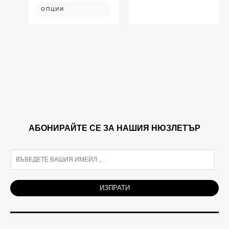
page
page
ОПЦИИ
АБОНИРАЙТЕ СЕ ЗА НАШИЯ НЮЗЛЕТЪР
E
m
a
i
ИЗПРАТИ
l
*