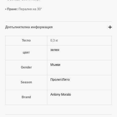
•
Пране:
Пералня на 30°
Допълнителна информация
Тегло
0,3 кг
зелен
цвят
Мъжки
Gender
Пролет/Лято
Season
Antony Morato
Brand