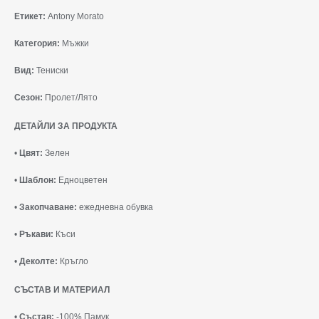
Етикет:
Antony Morato
Категория:
Мъжки
Вид:
Тениски
Сезон:
Пролет/Лято
ДЕТАЙЛИ ЗА ПРОДУКТА
•
Цвят:
Зелен
•
Шаблон:
Едноцветен
•
Закопчаване:
ежедневна обувка
•
Ръкави:
Къси
•
Деколте:
Кръгло
СЪСТАВ И МАТЕРИАЛ
•
Състав:
-100% Памук