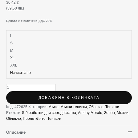
30,42
€
(59,50 лв.)
Цената е с включено ДДС 20%
L
S
M
XL
XXL
Изчистване
ДОБАВЯНЕ В КОЛИЧКАТА
Код:
472625
Категории:
Мъже
,
Мъжки тениски
,
Облекло
,
Тениски
Етикети:
5-9 работни дни срок доставка
,
Antony Morato
,
Зелен
,
Мъжки
,
Облекло
,
Пролет/Лято
,
Тениски
Описание