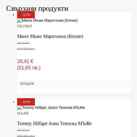
Свързани продукти
-32%
OБУВКИ
Mares Мъже Маратонки (Копие)
39,00
€
(76,28 лв.)
26,41
€
(51,65 лв.)
ОПЦИИ
-26%
МЪЖЕ
Tommy Hilfiger Jeans Тениска МЪЖe
35,00
€
(68,45 лв.)