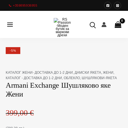
Преминете
📞 +359895936955
към
съдържанието
Main
Menu
-5%
Original
Текущата
количество
KАТАЛОГ ЖЕНИ- ДОСТАВКА ДО 1-2 ДНИ
,
ДАМСКИ ЯКЕТА
,
ЖЕНИ
,
price
цена
за
КАТАЛОГ - ДОСТАВКА ДО 1-2 ДНИ
,
ОБЛЕКЛО
,
ШУШЛЯКОВИ-ЯКЕТА
was:
е:
Armani
Armani Exchange Шушляково яке
399,00 €(780,38
377,33 €(737,99
Exchange
Жени
лв.).
лв.).
Шушляково
яке
Жени
399,00
€