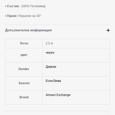
•
Състав:
-100% Полиамид
•
Пране:
Пералня на 30°
Допълнителна информация
Тегло
2,5 кг
черен
цвят
Дамски
Gender
Есен/Зима
Season
Armani Exchange
Brand