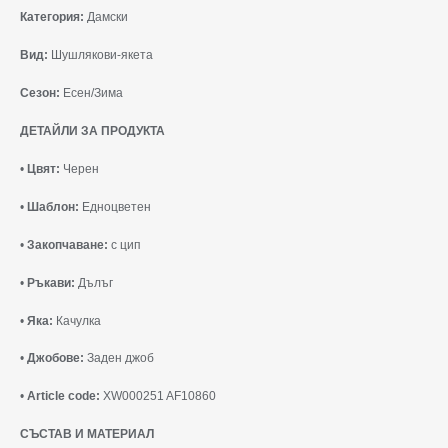
Категория:
Дамски
Вид:
Шушлякови-якета
Сезон:
Есен/Зима
ДЕТАЙЛИ ЗА ПРОДУКТА
•
Цвят:
Черен
•
Шаблон:
Едноцветен
•
Закопчаване:
с цип
•
Ръкави:
Дълъг
•
Яка:
Качулка
•
Джобове:
Заден джоб
•
Article code:
XW000251 AF10860
СЪСТАВ И МАТЕРИАЛ