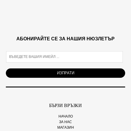
АБОНИРАЙТЕ СЕ ЗА НАШИЯ НЮЗЛЕТЪР
E
m
a
i
ИЗПРАТИ
l
*
БЪРЗИ ВРЪЗКИ
НАЧАЛО
ЗА НАС
МАГАЗИН