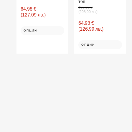
топ
may
may
106,35
€
64,98
€
be
be
(208,00 лв.)
(127,09 лв.)
chosen
chosen
on
on
64,93
€
the
the
(126,99 лв.)
ОПЦИИ
product
product
page
page
ОПЦИИ