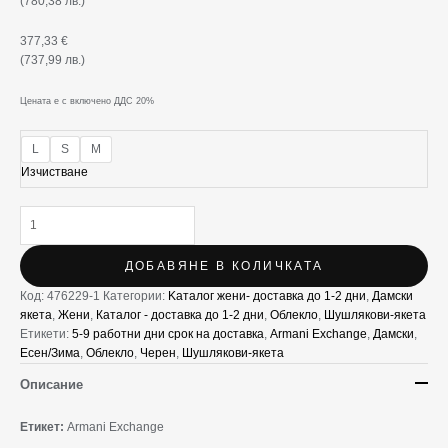
(780,38 лв.)
377,33
€
(737,99 лв.)
Цената е с включено ДДС 20%
L
S
M
Изчистване
ДОБАВЯНЕ В КОЛИЧКАТА
Код:
476229-1
Категории:
Kаталог жени- доставка до 1-2 дни
,
Дамски
якета
,
Жени
,
Каталог - доставка до 1-2 дни
,
Облекло
,
Шушлякови-якета
Етикети:
5-9 работни дни срок на доставка
,
Armani Exchange
,
Дамски
,
Есен/Зима
,
Облекло
,
Черен
,
Шушлякови-якета
Описание
Етикет:
Armani Exchange