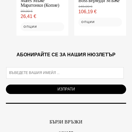
Mares Мъже
Boss Бермуди МЪЖe
Маратонки (Копие)
page
page
145,00
€
39,00
€
106,19
€
26,41
€
ОПЦИИ
ОПЦИИ
АБОНИРАЙТЕ СЕ ЗА НАШИЯ НЮЗЛЕТЪР
E
m
a
i
ИЗПРАТИ
l
*
БЪРЗИ ВРЪЗКИ