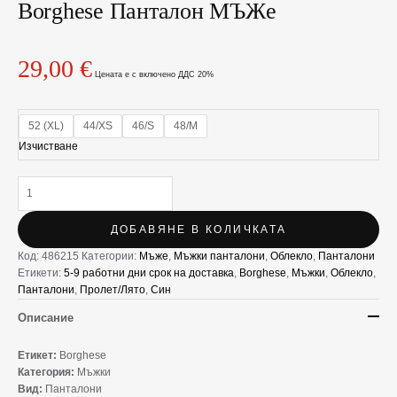
за
Borghese Панталон МЪЖe
Borghese
Панталон
МЪЖe
29,00
€
Цената е с включено ДДС 20%
52 (XL)
44/XS
46/S
48/M
Изчистване
ДОБАВЯНЕ В КОЛИЧКАТА
Код:
486215
Категории:
Мъже
,
Мъжки панталони
,
Облекло
,
Панталони
Етикети:
5-9 работни дни срок на доставка
,
Borghese
,
Мъжки
,
Облекло
,
Панталони
,
Пролет/Лято
,
Син
Описание
Етикет:
Borghese
Категория:
Мъжки
Вид:
Панталони