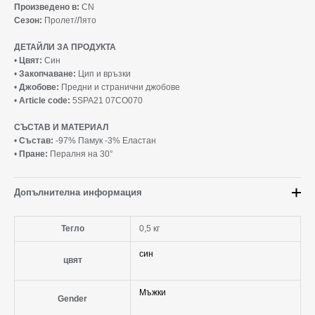
Произведено в:
CN
Сезон:
Пролет/Лято
ДЕТАЙЛИ ЗА ПРОДУКТА
•
Цвят:
Син
•
Закопчаване:
Цип и връзки
•
Джобове:
Предни и странични джобове
•
Article code:
5SPA21 07CO070
СЪСТАВ И МАТЕРИАЛ
•
Състав:
-97% Памук -3% Еластан
•
Пране:
Пералня на 30°
Допълнителна информация
Тегло
0,5 кг
син
цвят
Мъжки
Gender