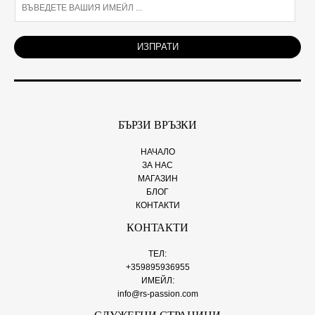
E
m
a
i
ИЗПРАТИ
l
*
БЪРЗИ ВРЪЗКИ
НАЧАЛО
ЗА НАС
МАГАЗИН
БЛОГ
КОНТАКТИ
КОНТАКТИ
ТЕЛ:
+359895936955
ИМЕЙЛ:
info@rs-passion.com