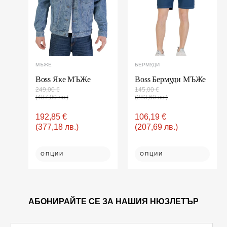
The
The
options
options
may
may
be
be
chosen
chosen
on
on
МЪЖЕ
БЕРМУДИ
the
the
product
product
Boss Яке МЪЖe
Boss Бермуди МЪЖe
page
page
249,00
€
145,00
€
(487,00 лв.)
(283,60 лв.)
192,85
€
106,19
€
(377,18 лв.)
(207,69 лв.)
ОПЦИИ
ОПЦИИ
АБОНИРАЙТЕ СЕ ЗА НАШИЯ НЮЗЛЕТЪР