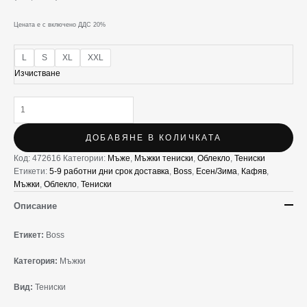
Цената е с включено ДДС 20%
L
S
XL
XXL
Изчистване
ДОБАВЯНЕ В КОЛИЧКАТА
Код:
472616
Категории:
Мъже
,
Мъжки тениски
,
Облекло
,
Тениски
Етикети:
5-9 работни дни срок доставка
,
Boss
,
Есен/Зима
,
Кафяв
,
Мъжки
,
Облекло
,
Тениски
Описание
Етикет:
Boss
Категория:
Мъжки
Вид:
Тениски