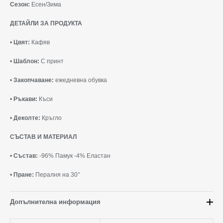
Сезон:
Есен/Зима
ДЕТАЙЛИ ЗА ПРОДУКТА
•
Цвят:
Кафяв
•
Шаблон:
С принт
•
Закопчаване:
ежедневна обувка
•
Ръкави:
Къси
•
Деколте:
Кръгло
СЪСТАВ И МАТЕРИАЛ
•
Състав:
-96% Памук -4% Еластан
•
Пране:
Пералня на 30°
Допълнителна информация