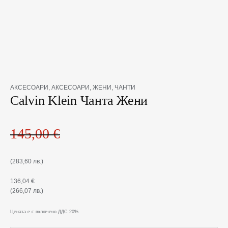
Original
Текущата
количество
АКСЕСОАРИ
,
АКСЕСОАРИ
,
ЖЕНИ
,
ЧАНТИ
price
цена
за
Calvin Klein Чанта Жени
was:
е:
Calvin
145,00 €(283,60
136,04 €(266,07
Klein
лв.).
лв.).
Чанта
145,00
€
Жени
(283,60 лв.)
136,04
€
(266,07 лв.)
Цената е с включено ДДС 20%