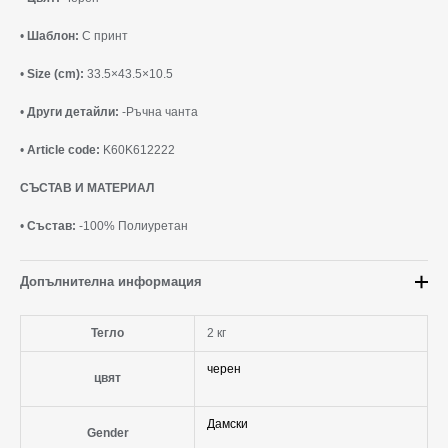
•
Шаблон:
С принт
•
Size (cm):
33.5×43.5×10.5
•
Други детайли:
-Ръчна чанта
•
Article code:
K60K612222
СЪСТАВ И МАТЕРИАЛ
•
Състав:
-100% Полиуретан
Допълнителна информация
Тегло
2 кг
черен
цвят
Дамски
Gender