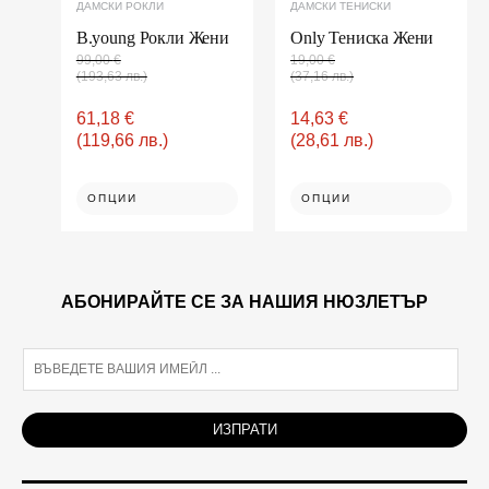
ДАМСКИ РОКЛИ
ДАМСКИ ТЕНИСКИ
the
the
product
product
B.young Рокли Жени
Only Тениска Жени
page
page
99,00
€
19,00
€
(193,63 лв.)
(37,16 лв.)
61,18
€
14,63
€
(119,66 лв.)
(28,61 лв.)
ОПЦИИ
ОПЦИИ
АБОНИРАЙТЕ СЕ ЗА НАШИЯ НЮЗЛЕТЪР
E
m
a
i
ИЗПРАТИ
l
*