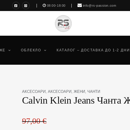
08:00-18:00
info@rs-passion.com
ЖЕ
ОБЛЕКЛО
КАТАЛОГ – ДОСТАВКА ДО 1-2 ДНИ
Original
Текущата
количество
АКСЕСОАРИ
,
АКСЕСОАРИ
,
ЖЕНИ
,
ЧАНТИ
Calvin Klein Jeans Чанта 
price
цена
за
was:
е:
Calvin
97,00 €(189,72
93,10 €(182,09
Klein
лв.).
лв.).
Jeans
97,00
€
Чанта
Жени