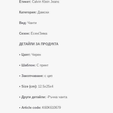
Етикет:
Calvin Klein Jeans
Категория:
Дамски
Вид:
Чанти
Сезон:
Есен/Зима
ДЕТАЙЛИ ЗА ПРОДУКТА
•
Цвят:
Черен
•
Шаблон:
С принт
•
Закопчаване:
с цип
•
Size (cm):
12.5x25x4
•
Други детайли:
-Ръчна чанта
•
Article code:
K60K610679