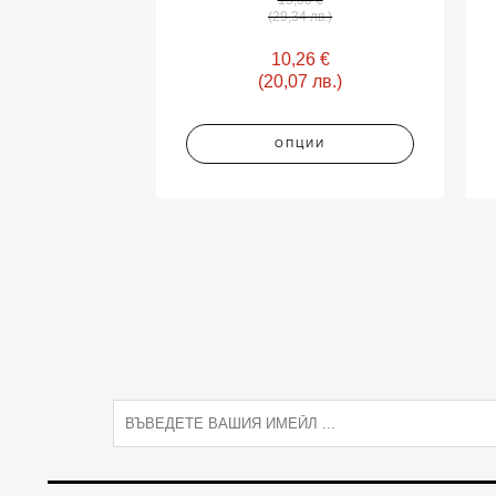
(29,34 лв.)
10,26
€
(20,07 лв.)
ОПЦИИ
E
m
a
i