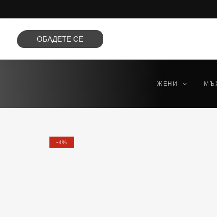
Преминете
към
съдържанието
ОБАДЕТЕ СЕ
ЖЕНИ
МЪ
-4%