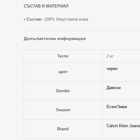
СЪСТАВ И МАТЕРИАЛ
•
Състав:
-100% Изкуствена кожа
Допълнителна информация
Тегло
2 кг
черен
цвят
Дамски
Gender
Есен/Зима
Season
Calvin Klein Jean
Brand