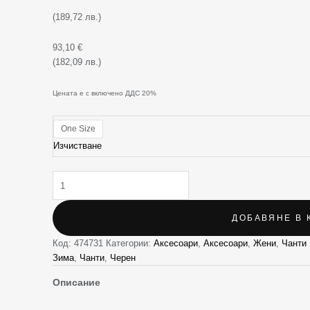
(189,72 лв.)
93,10
€
(182,09 лв.)
Цената е с включено ДДС 20%
One Size
Изчистване
ДОБАВЯНЕ В 
Код:
474731
Категории:
Аксесоари
,
Аксесоари
,
Жени
,
Чанти
Зима
,
Чанти
,
Черен
Описание