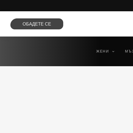
Преминете
към
съдържанието
ОБАДЕТЕ СЕ
ЖЕНИ
МЪ