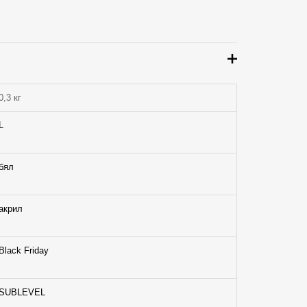
0,3 кг
L
бял
акрил
Black Friday
SUBLEVEL