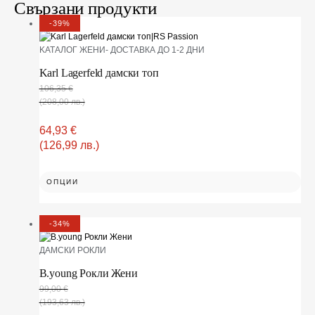
Свързани продукти
-39%
KАТАЛОГ ЖЕНИ- ДОСТАВКА ДО 1-2 ДНИ
Karl Lagerfeld дамски топ
106,35
€
(208,00 лв.)
64,93
€
(126,99 лв.)
ОПЦИИ
-34%
ДАМСКИ РОКЛИ
B.young Рокли Жени
99,00
€
(193,63 лв.)