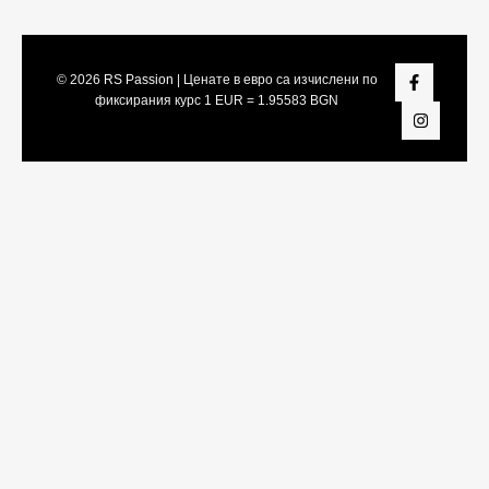
© 2026
RS Passion
| Ценате в евро са изчислени по
фиксирания курс 1 EUR = 1.95583 BGN
Share On:
Facebook
Twitter
LinkedIn
Viber
Telegram
WhatsApp
Snapchat
Pinterest
Tumblr
Vk
Reddit