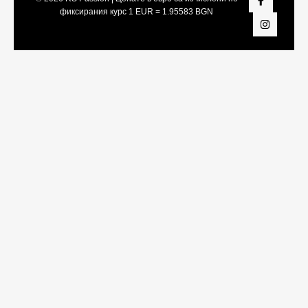
фиксирания курс 1 EUR = 1.95583 BGN
Share On:
Facebook
Twitter
LinkedIn
Viber
Telegram
WhatsApp
Snapchat
Pinterest
Tumblr
Vk
Reddit
Xing
Yahoo
Pocket
Weibo