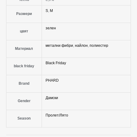
S
,
M
Размери
зелен
цвят
метални фибри
,
найлон
,
полиестер
Материал
Black Friday
black friday
PHARD
Brand
Дамски
Gender
Пролет/Лято
Season