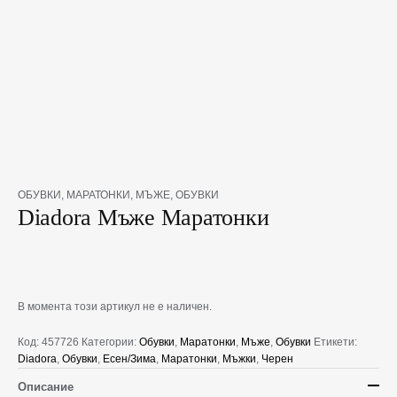
OБУВКИ
,
МАРАТОНКИ
,
МЪЖЕ
,
ОБУВКИ
Diadora Мъже Маратонки
В момента този артикул не е наличен.
Код:
457726
Категории:
Oбувки
,
Маратонки
,
Мъже
,
Обувки
Етикети:
Diadora
,
Oбувки
,
Есен/Зима
,
Маратонки
,
Мъжки
,
Черен
Описание