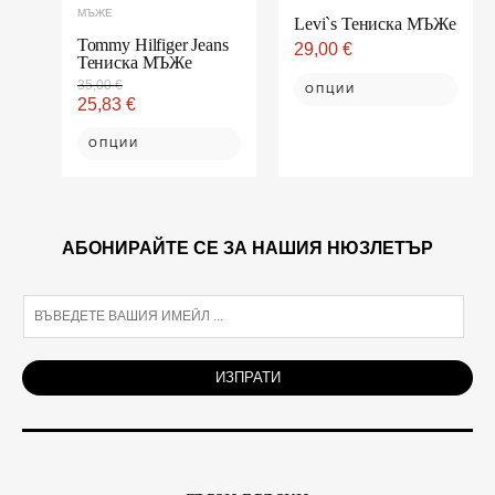
МЪЖЕ
the
the
Levi`s Тениска МЪЖe
product
product
Tommy Hilfiger Jeans
29,00
€
Тениска МЪЖe
page
page
35,00
€
ОПЦИИ
25,83
€
ОПЦИИ
АБОНИРАЙТЕ СЕ ЗА НАШИЯ НЮЗЛЕТЪР
E
m
a
i
ИЗПРАТИ
l
*