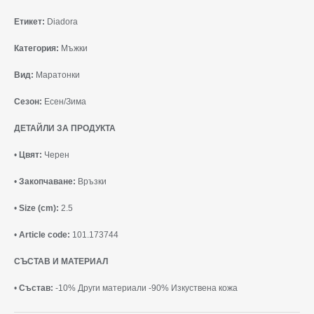
Етикет:
Diadora
Категория:
Мъжки
Вид:
Маратонки
Сезон:
Есен/Зима
ДЕТАЙЛИ ЗА ПРОДУКТА
•
Цвят:
Черен
•
Закопчаване:
Връзки
•
Size (cm):
2.5
•
Article code:
101.173744
СЪСТАВ И МАТЕРИАЛ
•
Състав:
-10% Други материали -90% Изкуствена кожа