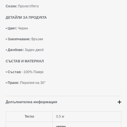
Сезон:
Пролет/Лято
ДЕТАЙЛИ ЗА ПРОДУКТА
•
Цвят:
Черен
•
Закопчаване:
Връзки
•
Джобове:
Заден джоб
СЪСТАВ И МАТЕРИАЛ
•
Състав:
-100% Памук
•
Пране:
Пералня на 30°
Допълнителна информация
Тегло
0,5 кг
черен