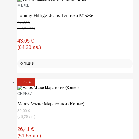
МЪЖЕ
Tommy Hilfiger Jeans Тениска МЪЖe
45,00
€
(88,01 лв.)
43,05
€
(84,20 лв.)
ОПЦИИ
-32%
OБУВКИ
Mares Мъже Маратонки (Копие)
39,00
€
(76,28 лв.)
26,41
€
(51,65 лв.)