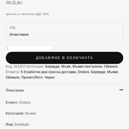
(94,35 лв.)
Цената е с включено ДДС 20%
XXL
Изчистване
ДОБАВЯНЕ В КОЛИЧКАТА
Код:
351957
Категории:
Бермуди
,
Мъже
,
Мъжки панталони
,
Облекло
Етикети:
5-9 работни дни срок на доставка
,
Dickies
,
Бермуди
,
Мъжки
,
Облекло
,
Пролет/Лято
,
Черен
Описание
Етикет:
Dickies
Категория:
Мъжки
Вид:
Бермуди