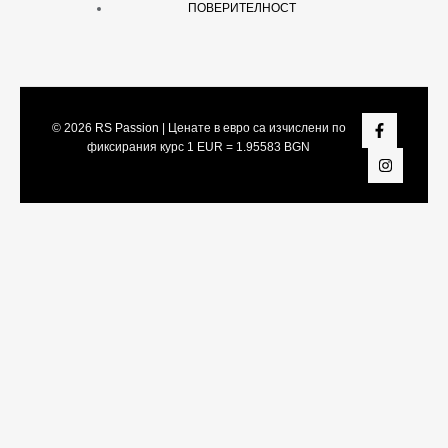
ПОВЕРИТЕЛНОСТ
© 2026
RS Passion
| Ценате в евро са изчислени по
фиксирания курс 1 EUR = 1.95583 BGN
Share On:
Facebook
Twitter
LinkedIn
Viber
Telegram
WhatsApp
Snapchat
Pinterest