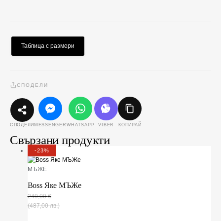
Таблица с размери
СПОДЕЛИ
MESSENGER
WHATSAPP
VIBER
КОПИРАЙ
СПОДЕЛИ
Свързани продукти
-23%
МЪЖЕ
Boss Яке МЪЖe
249,00
€
(487,00 лв.)