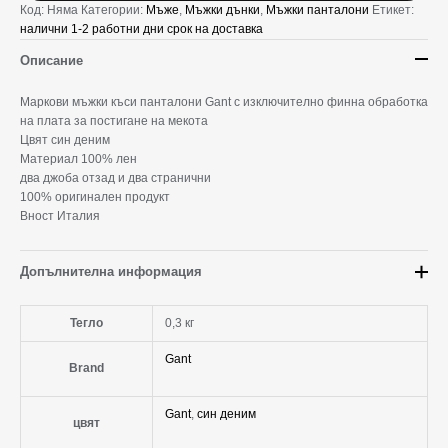
Код:
Няма
Категории:
Мъже
,
Мъжки дънки
,
Мъжки панталони
Етикет:
налични 1-2 работни дни срок на доставка
Описание
Маркови мъжки къси панталони Gant с изключително финна обработка
на плата за постигане на мекота
Цвят син деним
Материал 100% лен
два джоба отзад и два странични
100% оригинален продукт
Вност Италия
Допълнителна информация
Тегло
0,3 кг
Gant
Brand
Gant
,
син деним
цвят