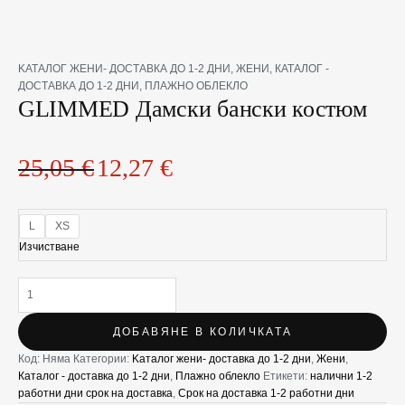
количество
Original
Текущата
KАТАЛОГ ЖЕНИ- ДОСТАВКА ДО 1-2 ДНИ
,
ЖЕНИ
,
КАТАЛОГ -
за
price
цена
ДОСТАВКА ДО 1-2 ДНИ
,
ПЛАЖНО ОБЛЕКЛО
GLIMMED
GLIMMED Дамски бански костюм
was:
е:
Дамски
25,05 €.
12,27 €.
бански
костюм
25,05
€
12,27
€
L
XS
Изчистване
ДОБАВЯНЕ В КОЛИЧКАТА
Код:
Няма
Категории:
Kаталог жени- доставка до 1-2 дни
,
Жени
,
Каталог - доставка до 1-2 дни
,
Плажно облекло
Етикети:
налични 1-2
работни дни срок на доставка
,
Срок на доставка 1-2 работни дни