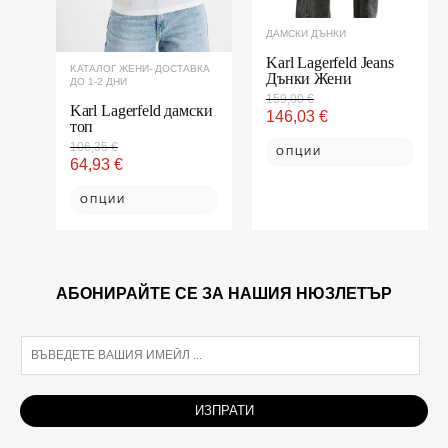
chosen
chosen
on
on
ДАМСКИ ДЪНКИ
the
the
product
product
Karl Lagerfeld Jeans
KАТАЛОГ ЖЕНИ- ДОСТАВКА
Дънки Жени
page
page
ДО 1-2 ДНИ
159,00
€
Karl Lagerfeld дамски
146,03
€
топ
106,35
€
ОПЦИИ
64,93
€
ОПЦИИ
АБОНИРАЙТЕ СЕ ЗА НАШИЯ НЮЗЛЕТЪР
E
m
a
i
ИЗПРАТИ
l
*