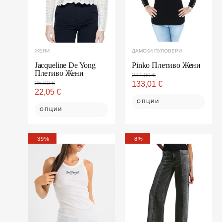
options
options
may
may
be
be
chosen
chosen
on
on
ЖЕНИ
ДАМСКИ ПУЛОВЕРИ
the
the
product
product
Jacqueline De Yong
Pinko Плетиво Жени
Плетиво Жени
page
page
234,00
€
25,00
€
133,01
€
22,05
€
ОПЦИИ
ОПЦИИ
Original
Текущата
Original
Текущата
This
This
-39%
-8%
price
цена
price
цена
product
product
was:
е:
was:
е:
106,35 €.
64,93 €.
159,00 €.
146,03 €.
has
has
multiple
multiple
variants.
variants.
The
The
options
options
may
may
be
be