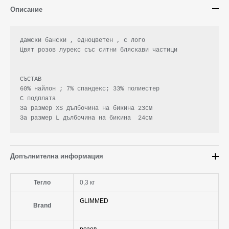
Описание
Дамски бански , едноцветен , с лого

Цвят розов лурекс със ситни бляскави частици

СЪСТАВ

60% найлон ; 7% спандекс; 33% полиестер

С подплата

За размер XS дълбочина на бикина 23см

За размер L дълбочина на бикина  24см
Допълнителна информация
Тегло
0,3 кг
GLIMMED
Brand