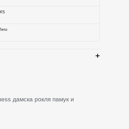
XS
Лято
uess дамска рокля памук и