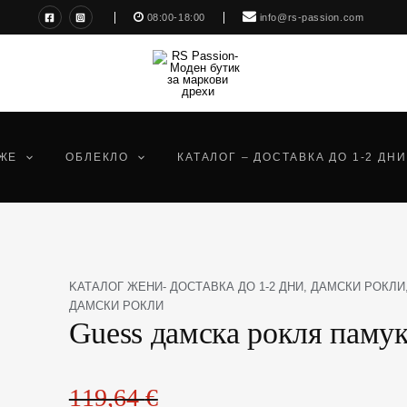
08:00-18:00
info@rs-passion.com
ЖЕ
ОБЛЕКЛО
КАТАЛОГ – ДОСТАВКА ДО 1-2 ДНИ
Original
Текущата
количество
KАТАЛОГ ЖЕНИ- ДОСТАВКА ДО 1-2 ДНИ
,
ДАМСКИ РОКЛИ
price
цена
за
ДАМСКИ РОКЛИ
Guess дамска рокля памук
was:
е:
Guess
119,64 €(234,00
65,96 €(129,01
дамска
лв.).
лв.).
рокля
памук
119,64
€
и