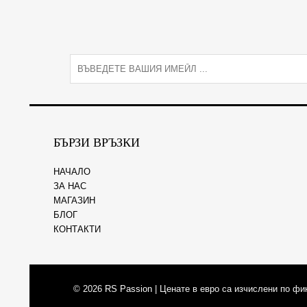
E
m
a
i
l
*
БЪРЗИ ВРЪЗКИ
НАЧАЛО
ЗА НАС
МАГАЗИН
БЛОГ
КОНТАКТИ
© 2026
RS Passion
| Ценате в евро са изчислени по фи