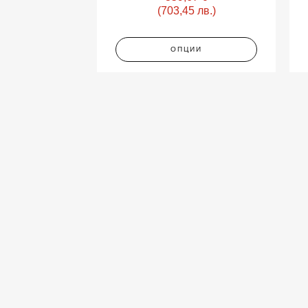
be
(703,45 лв.)
chosen
on
the
ОПЦИИ
product
page