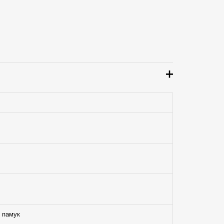
,
памук