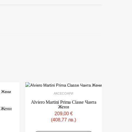
This
product
has
АКСЕСОАРИ
1975,39
765,14
multiple
Alviero Martini Prima Classe Чанта
variants.
The
Жени
о Жени
options
209,00
€
may
(408,77 лв.)
be
chosen
on