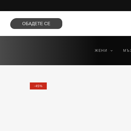
Преминете
към
съдържанието
ОБАДЕТЕ СЕ
ЖЕНИ
МЪ
-45%