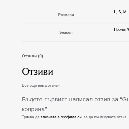
L
,
S
,
M
,
Размери
Пролет/
Season
Отзиви (0)
Отзиви
Все още няма отзиви.
Бъдете първият написал отзив за “G
коприна”
Трябва да
влезнете в профила си
, за да публикувате отзив.