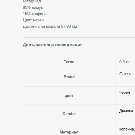
Материал
85% памук
15% коприна
Цвят черен
Дължина на модела 97-98 см
Допълнителна информация
Тегло
0,3 кг
Guess
Brand
черен
цвят
Дамски
Gender
коприна
Материал