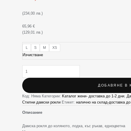
коприна
(234,00 лв.)
65,96
€
(129,01 лв.)
L
S
M
XS
Изчистване
ДОБАВЯНЕ В 
Код:
Няма
Категории:
Kаталог жени- доставка до 1-2 дни
,
Да
Стилни дамски рокли
Етикет:
налично на склад-доставка до
Описание
Дамска рокля до коляното, лодка, къс ръкав, едноцветна