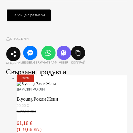
Таблица с размери
СПОДЕЛИ
MESSENGER
WHATSAPP
VIBER
КОПИРАЙ
СПОДЕЛИ
Свързани продукти
-38%
ДАМСКИ РОКЛИ
B.young Рокли Жени
99,00
€
(193,63 лв.)
61,18
€
(119,66 лв.)