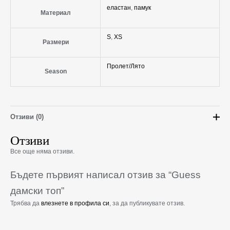
еластан
,
памук
Материал
S
,
XS
Размери
Пролет/Лято
Season
Отзиви (0)
Отзиви
Все още няма отзиви.
Бъдете първият написал отзив за “Guess
дамски топ”
Трябва да
влезнете в профила си
, за да публикувате отзив.