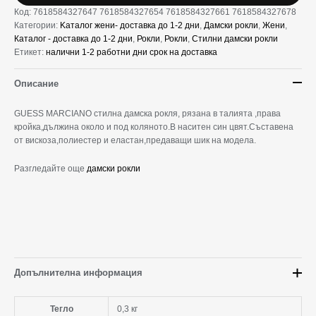
Код:
7618584327647 7618584327654 7618584327661 7618584327678
Категории:
Kаталог жени- доставка до 1-2 дни
,
Дамски рокли
,
Жени
,
Каталог - доставка до 1-2 дни
,
Рокли
,
Рокли
,
Стилни дамски рокли
Етикет:
налични 1-2 работни дни срок на доставка
Описание
GUESS MARCIANO стилна дамска рокля, рязана в талията ,права
кройка,дължина около и под коляното.В наситен син цвят.Съставена
от вискоза,полиестер и еластан,предаващи шик на модела.
Разгледайте още
дамски рокли
Допълнителна информация
Тегло
0,3 кг