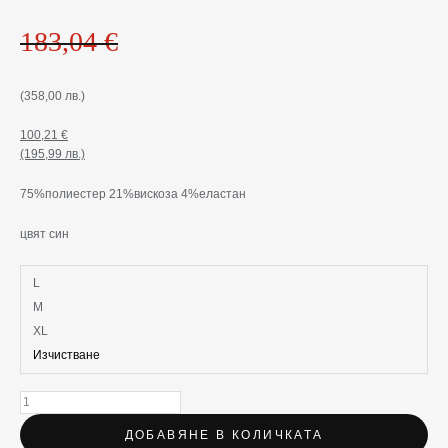
183,04
€
(358,00 лв.)
100,21
€
(195,99 лв.)
75%полиестер 21%вискоза 4%еластан
цвят син
L
M
XL
Изчистване
ДОБАВЯНЕ В КОЛИЧКАТА