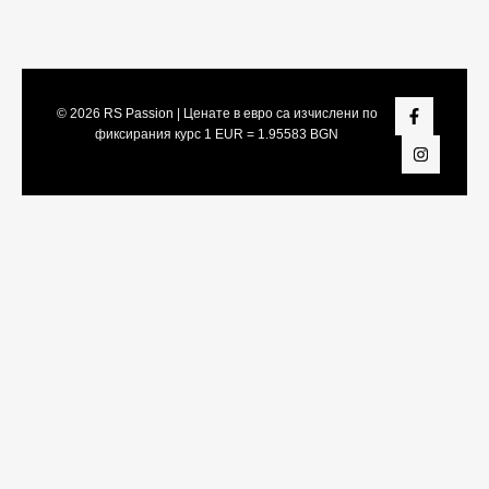
© 2026
RS Passion
| Ценате в евро са изчислени по
фиксирания курс 1 EUR = 1.95583 BGN
Share On:
Facebook
Twitter
LinkedIn
Viber
Telegram
WhatsApp
Snapchat
Pinterest
Tumblr
Vk