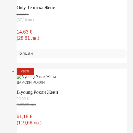
Only Тениска Жени
19,00
€
(37,16 лв.)
14,63
€
(28,61 лв.)
ОПЦИИ
-38%
ДАМСКИ РОКЛИ
B.young Рокли Жени
99,00
€
(193,63 лв.)
61,18
€
(119,66 лв.)