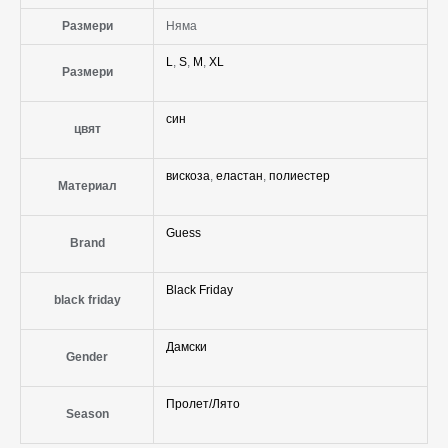
Размери
Няма
L
,
S
,
M
,
XL
Размери
син
цвят
вискоза
,
еластан
,
полиестер
Материал
Guess
Brand
Black Friday
black friday
Дамски
Gender
Пролет/Лято
Season