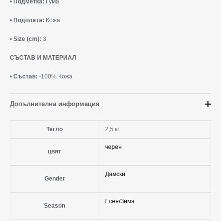
•
Подметка:
Гума
•
Подплата:
Кожа
•
Size (cm):
3
СЪСТАВ И МАТЕРИАЛ
•
Състав:
-100% Кожа
Допълнителна информация
Тегло
2,5 кг
черен
цвят
Дамски
Gender
Есен/Зима
Season