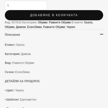
ДОБАВЯНЕ В КОЛИЧКАТА
Код:
457633
Категории:
Oбувки
,
Равните Обувки
Етикети:
Guess
,
Oбувки
,
Дамски
,
Есен/Зима
,
Равните Обувки
,
Черен
Описание
Етикет:
Guess
Категория:
Дамски
Вид:
Равните Обувки
Сезон:
Есен/Зима
ДЕТАЙЛИ ЗА ПРОДУКТА
•
Цвят:
Черен
•
Шаблон:
Едноцветен