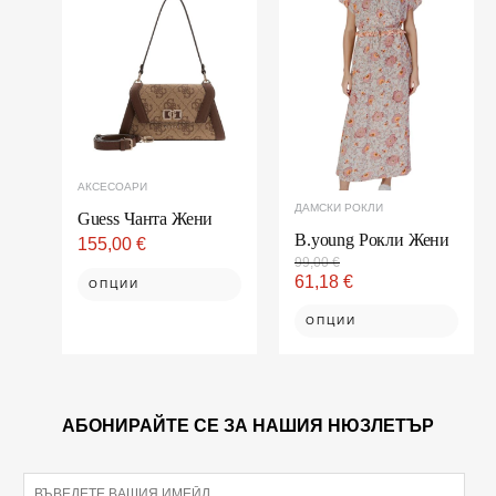
product
product
was:
е:
99,00 €.
61,18 €.
has
has
multiple
multiple
variants.
variants.
The
The
options
options
may
may
be
be
chosen
chosen
АКСЕСОАРИ
on
on
ДАМСКИ РОКЛИ
the
the
Guess Чанта Жени
product
product
B.young Рокли Жени
155,00
€
page
page
99,00
€
61,18
€
ОПЦИИ
ОПЦИИ
АБОНИРАЙТЕ СЕ ЗА НАШИЯ НЮЗЛЕТЪР
E