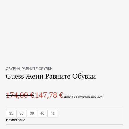
количество
Original
Текущата
OБУВКИ
,
РАВНИТЕ ОБУВКИ
за
Guess Жени Равните Обувки
price
цена
Guess
was:
е:
Жени
174,00 €.
147,78 €.
Равните
174,00
€
147,78
€
Обувки
Цената е с включено ДДС 20%
35
36
38
40
41
Изчистване