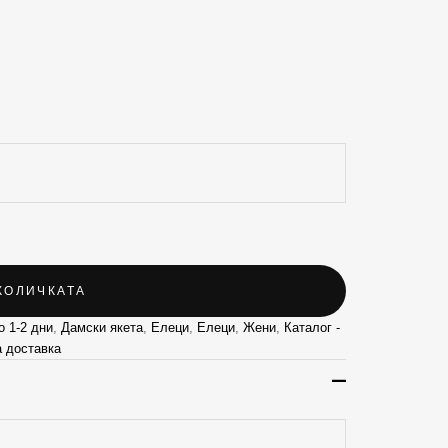
КОЛИЧКАТА
о 1-2 дни
,
Дамски якета
,
Елеци
,
Елеци
,
Жени
,
Каталог -
а доставка