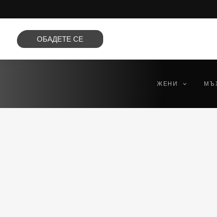
Преминете
към
съдържанието
ОБАДЕТЕ СЕ
ЖЕНИ
МЪ