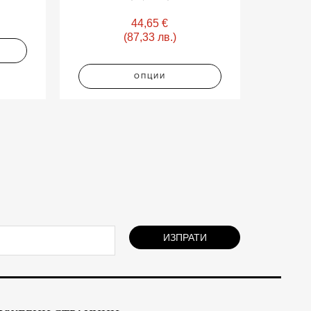
be
chosen
44,65
€
on
(87,33 лв.)
the
product
ОПЦИИ
page
ИЗПРАТИ