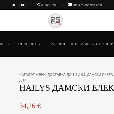
08:00-18:00
info@rs-passion.com
ЖЕ
ОБЛЕКЛО
КАТАЛОГ – ДОСТАВКА ДО 1-2 ДНИ
количество
KАТАЛОГ ЖЕНИ- ДОСТАВКА ДО 1-2 ДНИ
,
ДАМСКИ ЯКЕТА
за
ДНИ
HAILYS ДАМСКИ ЕЛЕК
HAILYS
ДАМСКИ
ЕЛЕК
34,26
€