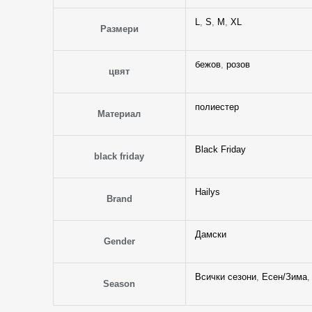
L
,
S
,
M
,
XL
Размери
бежов
,
розов
цвят
полиестер
Материал
Black Friday
black friday
Hailys
Brand
Дамски
Gender
Всички сезони
,
Есен/Зима
Season