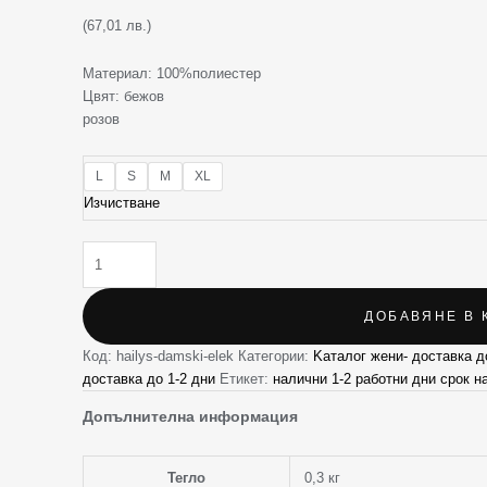
(67,01 лв.)
Материал: 100%полиестер
Цвят: бежов
розов
L
S
M
XL
Изчистване
ДОБАВЯНЕ В 
Код:
hailys-damski-elek
Категории:
Kаталог жени- доставка д
доставка до 1-2 дни
Етикет:
налични 1-2 работни дни срок н
Допълнителна информация
Тегло
0,3 кг