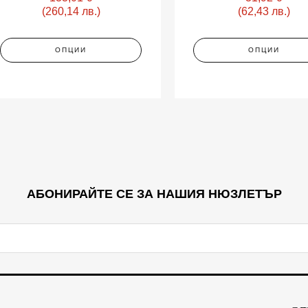
be
be
(260,14 лв.)
(62,43 лв.)
chosen
chosen
on
on
the
the
ОПЦИИ
ОПЦИИ
product
product
page
page
АБОНИРАЙТЕ СЕ ЗА НАШИЯ НЮЗЛЕТЪР