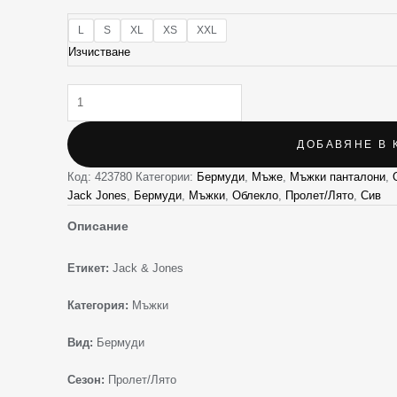
L
S
XL
XS
XXL
Изчистване
ДОБАВЯНЕ В 
Код:
423780
Категории:
Бермуди
,
Мъже
,
Мъжки панталони
,
Jack Jones
,
Бермуди
,
Мъжки
,
Облекло
,
Пролет/Лято
,
Сив
Описание
Етикет:
Jack & Jones
Категория:
Мъжки
Вид:
Бермуди
Сезон:
Пролет/Лято