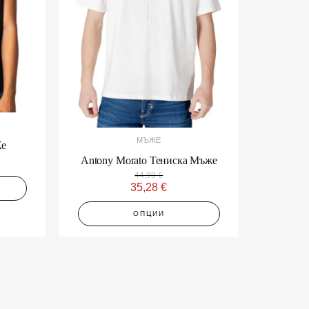
The
options
may
be
chosen
on
the
product
page
МЪЖЕ
Жe
Antony Morato Тениска Мъже
44,99
€
35,28
€
ОПЦИИ