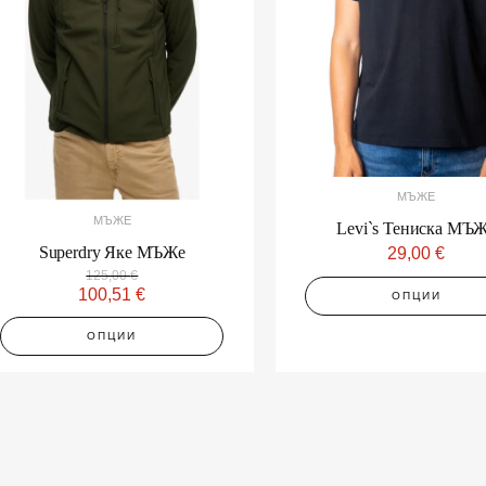
The
The
options
options
may
may
be
be
chosen
chosen
on
on
the
the
product
product
МЪЖЕ
page
page
МЪЖЕ
Levi`s Тениска МЪ
Superdry Яке МЪЖe
29,00
€
125,00
€
100,51
€
ОПЦИИ
ОПЦИИ