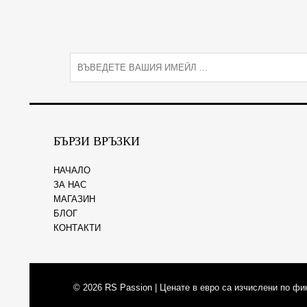
E
m
a
i
l
*
БЪРЗИ ВРЪЗКИ
НАЧАЛО
ЗА НАС
МАГАЗИН
БЛОГ
КОНТАКТИ
© 2026
RS Passion
| Ценате в евро са изчислени по фи