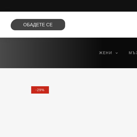
Преминете
към
съдържанието
ОБАДЕТЕ СЕ
ЖЕНИ
МЪ
-29%