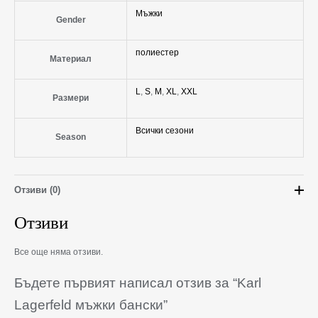
Мъжки
Gender
полиестер
Материал
L
,
S
,
M
,
XL
,
XXL
Размери
Всички сезони
Season
Отзиви (0)
Отзиви
Все още няма отзиви.
Бъдете първият написал отзив за “Karl
Lagerfeld мъжки бански”