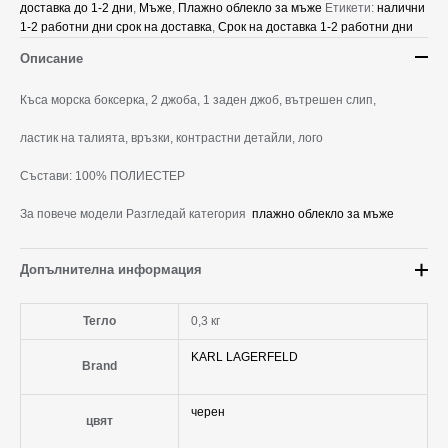
доставка до 1-2 дни
,
Мъже
,
Плажно облекло за мъже
Етикети:
налични
1-2 работни дни срок на доставка
,
Срок на доставка 1-2 работни дни
Описание
Къса морска боксерка, 2 джоба, 1 заден джоб, вътрешен слип,
ластик на талията, връзки, контрастни детайли, лого
Състави: 100% ПОЛИЕСТЕР
За повече модели Разгледай категория
плажно облекло за мъже
Допълнителна информация
Тегло
0,3 кг
KARL LAGERFELD
Brand
черен
цвят