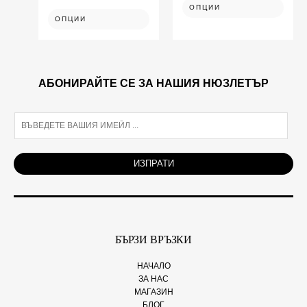
ОПЦИИ
ОПЦИИ
АБОНИРАЙТЕ СЕ ЗА НАШИЯ НЮЗЛЕТЪР
E
m
a
i
ИЗПРАТИ
l
*
БЪРЗИ ВРЪЗКИ
НАЧАЛО
ЗА НАС
МАГАЗИН
БЛОГ