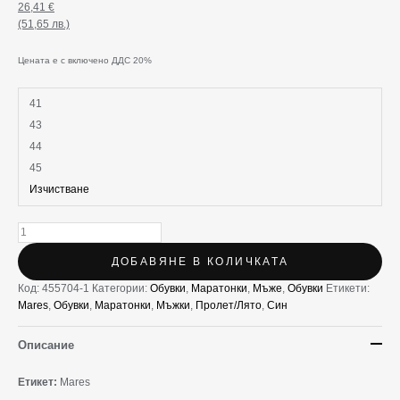
26,41
€
(51,65 лв.)
Цената е с включено ДДС 20%
41
43
44
45
Изчистване
ДОБАВЯНЕ В КОЛИЧКАТА
Код:
455704-1
Категории:
Oбувки
,
Маратонки
,
Мъже
,
Обувки
Етикети:
Mares
,
Oбувки
,
Маратонки
,
Мъжки
,
Пролет/Лято
,
Син
Описание
Етикет:
Mares