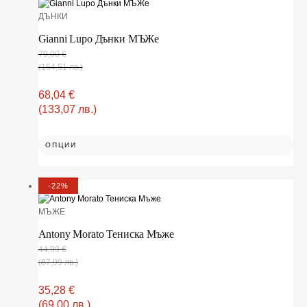
ДЪНКИ
Gianni Lupo Дънки МЪЖe
79,00
€
(154,51 лв.)
68,04
€
(133,07 лв.)
ОПЦИИ
-22%
МЪЖЕ
Antony Morato Тениска Мъже
44,99
€
(87,99 лв.)
35,28
€
(69,00 лв.)