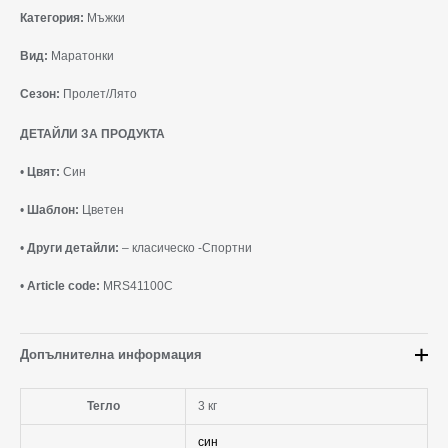
Категория:
Мъжки
Вид:
Маратонки
Сезон:
Пролет/Лято
ДЕТАЙЛИ ЗА ПРОДУКТА
•
Цвят:
Син
•
Шаблон:
Цветен
•
Други детайли:
– класическо -Спортни
•
Article code:
MRS41100C
Допълнителна информация
Тегло
3 кг
син