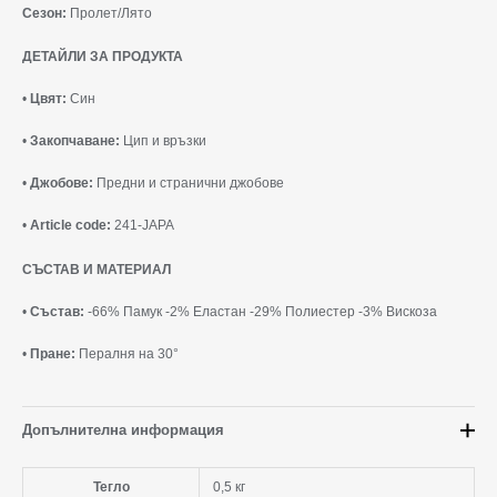
Сезон:
Пролет/Лято
ДЕТАЙЛИ ЗА ПРОДУКТА
•
Цвят:
Син
•
Закопчаване:
Цип и връзки
•
Джобове:
Предни и странични джобове
•
Article code:
241-JAPA
СЪСТАВ И МАТЕРИАЛ
•
Състав:
-66% Памук -2% Еластан -29% Полиестер -3% Вискоза
•
Пране:
Пералня на 30°
Допълнителна информация
Тегло
0,5 кг