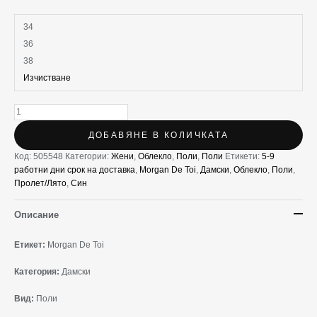
34
36
38
Изчистване
ДОБАВЯНЕ В КОЛИЧКАТА
Код:
505548
Категории:
Жени
,
Облекло
,
Поли
,
Поли
Етикети:
5-9
работни дни срок на доставка
,
Morgan De Toi
,
Дамски
,
Облекло
,
Поли
,
Пролет/Лято
,
Син
Описание
Етикет:
Morgan De Toi
Категория:
Дамски
Вид:
Поли