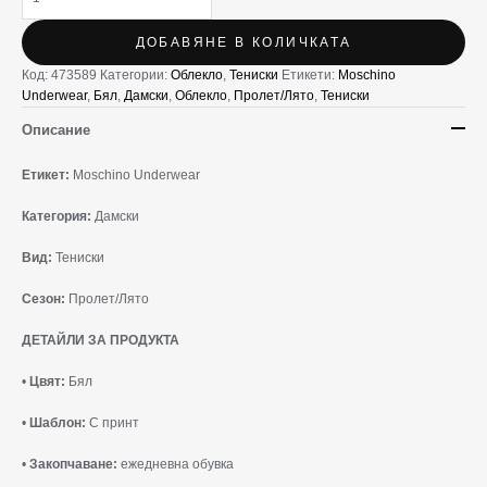
ДОБАВЯНЕ В КОЛИЧКАТА
Код:
473589
Категории:
Облекло
,
Тениски
Етикети:
Moschino
Underwear
,
Бял
,
Дамски
,
Облекло
,
Пролет/Лято
,
Тениски
Описание
Етикет:
Moschino Underwear
Категория:
Дамски
Вид:
Тениски
Сезон:
Пролет/Лято
ДЕТАЙЛИ ЗА ПРОДУКТА
•
Цвят:
Бял
•
Шаблон:
С принт
•
Закопчаване:
ежедневна обувка