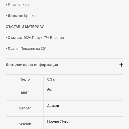
•
Ръкави:
Къси
•
Деколте:
Кръгло
СЪСТАВ И МАТЕРИАЛ
•
Състав:
-93% Памук -7% Еластан
•
Пране:
Пералня на 30°
Допълнителна информация
Тегло
0,3 кг
бял
цвят
Дамски
Gender
Пролет/Лято
Season