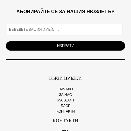
АБОНИРАЙТЕ СЕ ЗА НАШИЯ НЮЗЛЕТЪР
E
m
a
i
ИЗПРАТИ
l
*
БЪРЗИ ВРЪЗКИ
НАЧАЛО
ЗА НАС
МАГАЗИН
БЛОГ
КОНТАКТИ
КОНТАКТИ