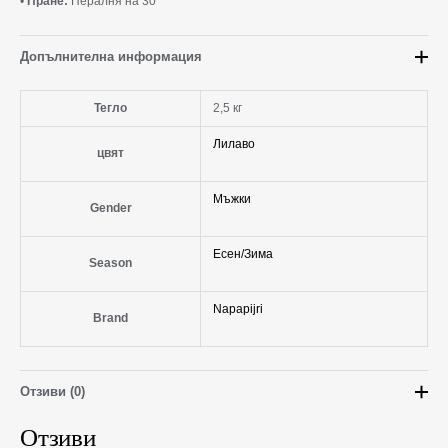
•
Пране:
Пералня на 30°
Допълнителна информация
Тегло
2,5 кг
Лилаво
цвят
Мъжки
Gender
Есен/Зима
Season
Napapijri
Brand
Отзиви (0)
Отзиви