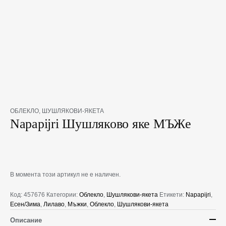
ОБЛЕКЛО
,
ШУШЛЯКОВИ-ЯКЕТА
Napapijri Шушляково яке МЪЖe
В момента този артикул не е наличен.
Код:
457676
Категории:
Облекло
,
Шушлякови-якета
Етикети:
Napapijri
,
Есен/Зима
,
Лилаво
,
Мъжки
,
Облекло
,
Шушлякови-якета
Описание