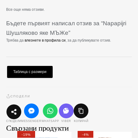
Все още няма отзиви.
Бъдете първият написал отзив за “Napapijri
Шушляково яке МЪЖe”
Трябва да
влезнете в профила си
, за да публикувате отзив.
Таблица с размери
СПОДЕЛИ
MESSENGER
WHATSAPP
VIBER
КОПИРАЙ
СПОДЕЛИ
Свързани продукти
Original
Текущата
Original
Текущата
This
This
-19%
-4%
price
цена
price
цена