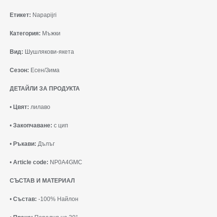
Етикет:
Napapijri
Категория:
Мъжки
Вид:
Шушлякови-якета
Сезон:
Есен/Зима
ДЕТАЙЛИ ЗА ПРОДУКТА
•
Цвят:
лилаво
•
Закопчаване:
с цип
•
Ръкави:
Дълъг
•
Article code:
NP0A4GMC
СЪСТАВ И МАТЕРИАЛ
•
Състав:
-100% Найлон