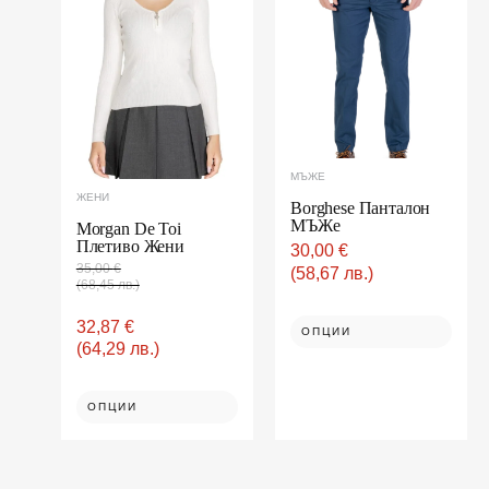
was:
е:
has
35,00 €(68,45
32,87 €(64,29
multiple
has
лв.).
лв.).
variants.
multiple
The
variants.
options
may
The
be
options
chosen
on
may
the
be
product
page
chosen
МЪЖЕ
on
ЖЕНИ
the
Borghese Панталон
МЪЖe
product
Morgan De Toi
Плетиво Жени
page
30,00
€
35,00
€
(58,67 лв.)
(68,45 лв.)
32,87
€
ОПЦИИ
(64,29 лв.)
ОПЦИИ