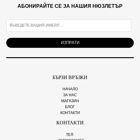
АБОНИРАЙТЕ СЕ ЗА НАШИЯ НЮЗЛЕТЪР
E
m
a
i
ИЗПРАТИ
l
*
БЪРЗИ ВРЪЗКИ
НАЧАЛО
ЗА НАС
МАГАЗИН
БЛОГ
КОНТАКТИ
КОНТАКТИ
ТЕЛ: