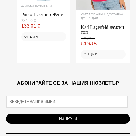
on
on
ДАМСКИ ПУЛОВЕРИ
the
the
product
product
Pinko Плетиво Жени
KАТАЛОГ ЖЕНИ- ДОСТАВКА
ДО 1-2 ДНИ
page
page
234,00
€
133,01
€
Karl Lagerfeld дамски
топ
ОПЦИИ
106,35
€
64,93
€
ОПЦИИ
АБОНИРАЙТЕ СЕ ЗА НАШИЯ НЮЗЛЕТЪР
E
m
a
i
ИЗПРАТИ
l
*