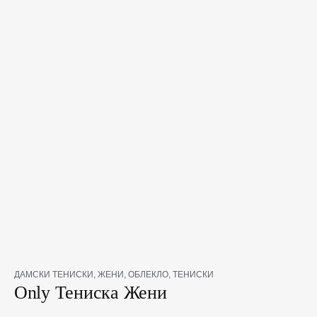
количество
Original
Текущата
ДАМСКИ ТЕНИСКИ
,
ЖЕНИ
,
ОБЛЕКЛО
,
ТЕНИСКИ
за
Only Тениска Жени
price
цена
Only
was:
е:
Тениска
20,00 €.
17,29 €.