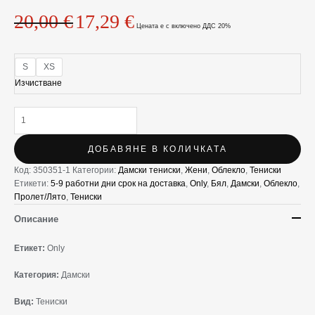
Жени
20,00
€
17,29
€
Цената е с включено ДДС 20%
S
XS
Изчистване
ДОБАВЯНЕ В КОЛИЧКАТА
Код:
350351-1
Категории:
Дамски тениски
,
Жени
,
Облекло
,
Тениски
Етикети:
5-9 работни дни срок на доставка
,
Only
,
Бял
,
Дамски
,
Облекло
,
Пролет/Лято
,
Тениски
Описание
Етикет:
Only
Категория:
Дамски
Вид:
Тениски