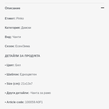
Описание
Етикет:
Pinko
Категория:
Дамски
Вид:
Чанти
Сезон:
Есен/Зима
ДЕТАЙЛИ ЗА ПРОДУКТА
•
Цвят:
Бял
•
Шаблон:
Едноцветен
•
Size (cm):
21x13x7
•
Други детайли:
-Чанта за рамо
•
Article code:
100059 A0F1