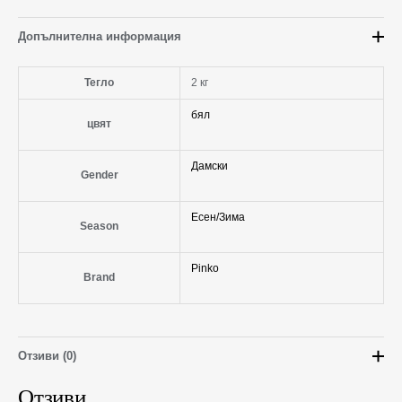
Допълнителна информация
Тегло
2 кг
бял
цвят
Дамски
Gender
Есен/Зима
Season
Pinko
Brand
Отзиви (0)
Отзиви