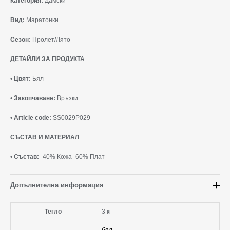
Категория:
Дамски
Вид:
Маратонки
Сезон:
Пролет/Лято
ДЕТАЙЛИ ЗА ПРОДУКТА
•
Цвят:
Бял
•
Закопчаване:
Връзки
•
Article code:
SS0029P029
СЪСТАВ И МАТЕРИАЛ
•
Състав:
-40% Кожа -60% Плат
Допълнителна информация
Тегло
3 кг
бял