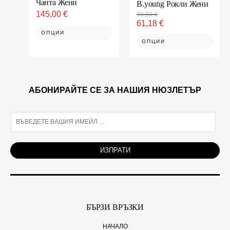
Чанта Жени
product
product
B.young Рокли Жени
page
page
145,00
€
99,00
€
61,18
€
ОПЦИИ
ОПЦИИ
АБОНИРАЙТЕ СЕ ЗА НАШИЯ НЮЗЛЕТЪР
E
m
a
i
ИЗПРАТИ
l
*
БЪРЗИ ВРЪЗКИ
НАЧАЛО