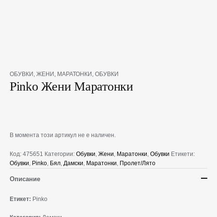
OБУВКИ
,
ЖЕНИ
,
МАРАТОНКИ
,
ОБУВКИ
Pinko Жени Маратонки
В момента този артикул не е наличен.
Код:
475651
Категории:
Oбувки
,
Жени
,
Маратонки
,
Обувки
Етикети:
Oбувки
,
Pinko
,
Бял
,
Дамски
,
Маратонки
,
Пролет/Лято
Описание
Етикет:
Pinko