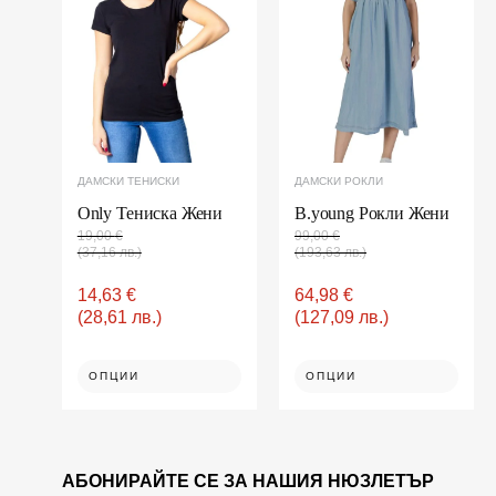
лв.).
лв.).
лв.).
лв.).
multiple
multiple
variants.
variants.
The
The
options
options
may
may
be
be
chosen
chosen
on
on
ДАМСКИ ТЕНИСКИ
ДАМСКИ РОКЛИ
the
the
product
product
Only Тениска Жени
B.young Рокли Жени
page
page
19,00
€
99,00
€
(37,16 лв.)
(193,63 лв.)
14,63
€
64,98
€
(28,61 лв.)
(127,09 лв.)
ОПЦИИ
ОПЦИИ
АБОНИРАЙТЕ СЕ ЗА НАШИЯ НЮЗЛЕТЪР