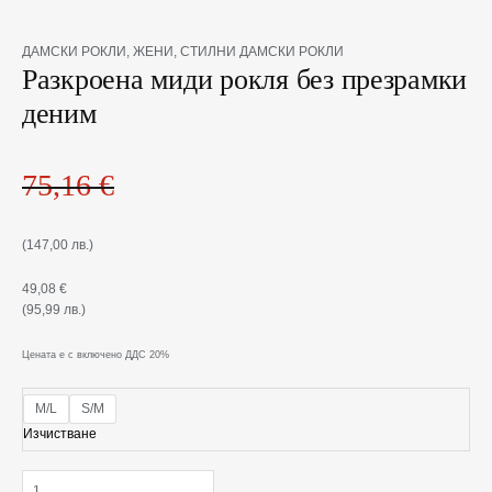
Original
Текущата
количество
ДАМСКИ РОКЛИ
,
ЖЕНИ
,
СТИЛНИ ДАМСКИ РОКЛИ
price
цена
за
Разкроена миди рокля без презрамки
was:
е:
Разкроена
деним
75,16 €(147,00
49,08 €(95,99
миди
лв.).
лв.).
рокля
без
презрамки
75,16
€
деним
(147,00 лв.)
49,08
€
(95,99 лв.)
Цената е с включено ДДС 20%
M/L
S/M
Изчистване