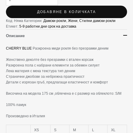
ДОБАВЯНЕ В КОЛИЧКАТА
Код:
Няма
Категории:
Дамски рокли
,
Жени
,
Стилни дамски рокли
Етикет:
5-9 работни дни срок на доставка
Описание
CHERRY BLUE
Разкроена миди рокля без презрамки деним
Женствено деколте без презрамки с вталeн корсаж
Разкроена пола с набрани елементи за обемен силует
Лека материя с мека текстура тип деним
Странични джобове за небрежна практичност
Детали с изрязан гръб, предлагащи еластичност и комфорт
Височина на модела 175 см ,облечена е с размер на облеклото: S/M
100% памук
Произведено в Италия
XS
S
M
L
XL