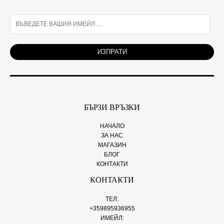
E
m
a
i
ИЗПРАТИ
l
*
БЪРЗИ ВРЪЗКИ
НАЧАЛО
ЗА НАС
МАГАЗИН
БЛОГ
КОНТАКТИ
КОНТАКТИ
ТЕЛ:
+359895936955
ИМЕЙЛ: