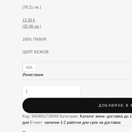
(78,21 лв.)
13,29
€
(25,99 лв.)
100% ПАМУК
ЦВЯТ БЕЖОВ
42/L
Изчистване
ДОБАВЯНЕ В 
Код:
9454001729049
Категории:
Kаталог жени- доставка до 1
дни
Етикет:
налични 1-2 работни дни срок на доставка