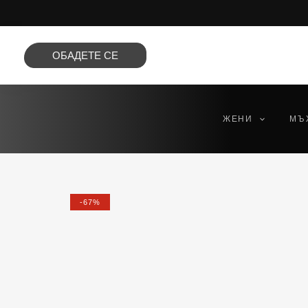
Преминете
към
съдържанието
ОБАДЕТЕ СЕ
ЖЕНИ
МЪ
-67%