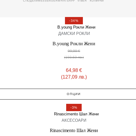
MESSENGER
WHATSAPP
VIBER
КОПИРАЙ
СПОДЕЛИ
-34%
ДАМСКИ РОКЛИ
B.young Рокли Жени
99,00
€
(193,63 лв.)
64,98
€
(127,09 лв.)
ОПЦИИ
-3%
АКСЕСОАРИ
Rinascimento Шал Жени