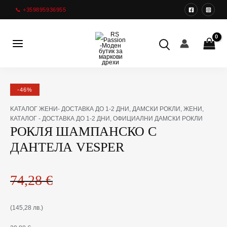
Преминете
📞 +359895936955
към
съдържанието
Main
Menu
-46%
Original
Текущата
количество
KАТАЛОГ ЖЕНИ- ДОСТАВКА ДО 1-2 ДНИ
,
ДАМСКИ РОКЛИ
,
ЖЕНИ
,
price
цена
за
КАТАЛОГ - ДОСТАВКА ДО 1-2 ДНИ
,
ОФИЦИАЛНИ ДАМСКИ РОКЛИ
was:
е:
РОКЛЯ
РОКЛЯ ШАМПАНСКО С
74,28 €(145,28
39,88 €(78,00
ШАМПАНСКО
ДАНТЕЛА VESPER
лв.).
лв.).
С
ДАНТЕЛА
VESPER
74,28
€
(145,28 лв.)