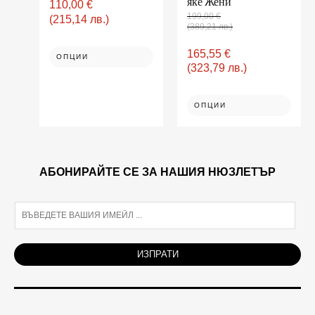
яке Жени
110,00
€
options
chosen
on
199,00
€
may
(215,14 лв.)
the
(389,21 лв.)
be
product
page
chosen
165,55
€
ОПЦИИ
on
(323,79 лв.)
the
product
page
ОПЦИИ
АБОНИРАЙТЕ СЕ ЗА НАШИЯ НЮЗЛЕТЪР
E
m
a
i
ИЗПРАТИ
l
*