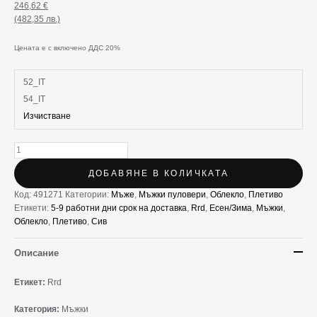
246,62
€
(482,35 лв.)
Цената е с включено ДДС 20%
52_IT
54_IT
Изчистване
ДОБАВЯНЕ В КОЛИЧКАТА
Код:
491271
Категории:
Мъже
,
Мъжки пуловери
,
Облекло
,
Плетиво
Етикети:
5-9 работни дни срок на доставка
,
Rrd
,
Есен/Зима
,
Мъжки
,
Облекло
,
Плетиво
,
Сив
Описание
Етикет:
Rrd
Категория:
Мъжки