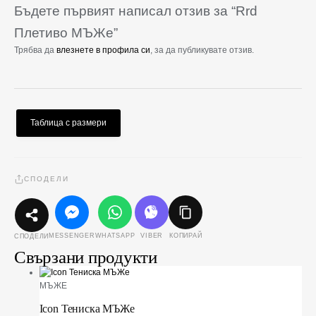
Бъдете първият написал отзив за “Rrd
Плетиво МЪЖe”
Трябва да
влезнете в профила си
, за да публикувате отзив.
Таблица с размери
СПОДЕЛИ
MESSENGER
WHATSAPP
VIBER
КОПИРАЙ
СПОДЕЛИ
Свързани продукти
МЪЖЕ
Icon Тениска МЪЖe