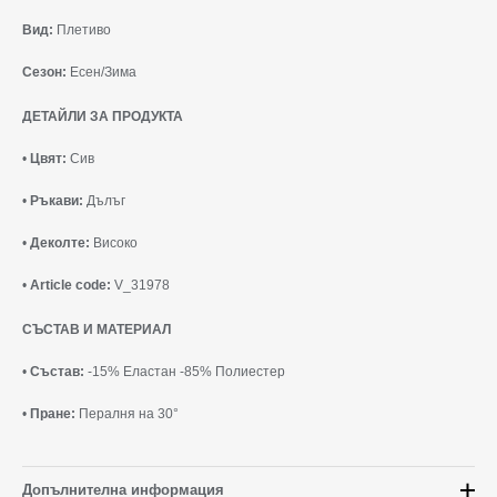
Вид:
Плетиво
Сезон:
Есен/Зима
ДЕТАЙЛИ ЗА ПРОДУКТА
•
Цвят:
Сив
•
Ръкави:
Дълъг
•
Деколте:
Високо
•
Article code:
V_31978
СЪСТАВ И МАТЕРИАЛ
•
Състав:
-15% Еластан -85% Полиестер
•
Пране:
Пералня на 30°
Допълнителна информация