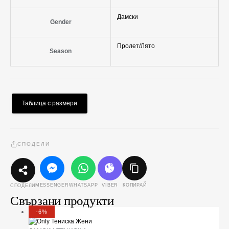
Дамски
Gender
Пролет/Лято
Season
Таблица с размери
СПОДЕЛИ
MESSENGER
WHATSAPP
VIBER
КОПИРАЙ
СПОДЕЛИ
Свързани продукти
-6%