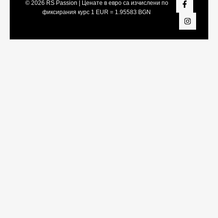
© 2026
RS Passion
| Ценате в евро са изчислени по
фиксирания курс 1 EUR = 1.95583 BGN
Share On:
Facebook
Twitter
LinkedIn
Viber
Telegram
WhatsApp
Snapchat
Pinterest
Tumblr
Vk
Reddit
Xing
Yahoo
Pocket
Weibo