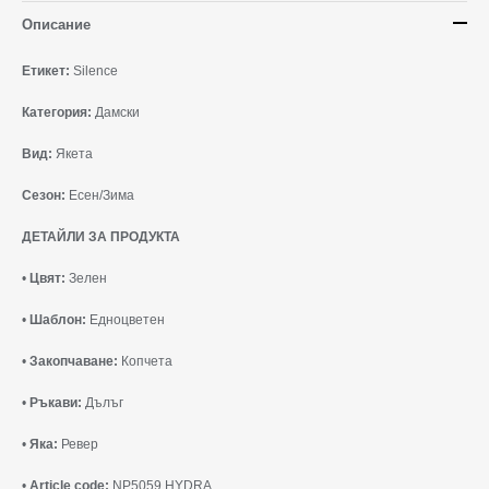
Описание
Етикет:
Silence
Категория:
Дамски
Вид:
Якета
Сезон:
Есен/Зима
ДЕТАЙЛИ ЗА ПРОДУКТА
•
Цвят:
Зелен
•
Шаблон:
Едноцветен
•
Закопчаване:
Копчета
•
Ръкави:
Дълъг
•
Яка:
Ревер
•
Article code:
NP5059 HYDRA