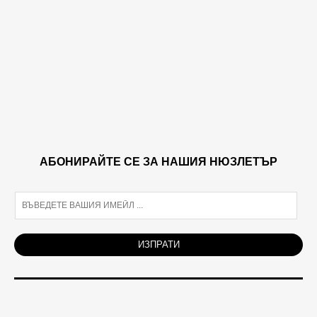
АБОНИРАЙТЕ СЕ ЗА НАШИЯ НЮЗЛЕТЪР
E
m
a
i
ИЗПРАТИ
l
*