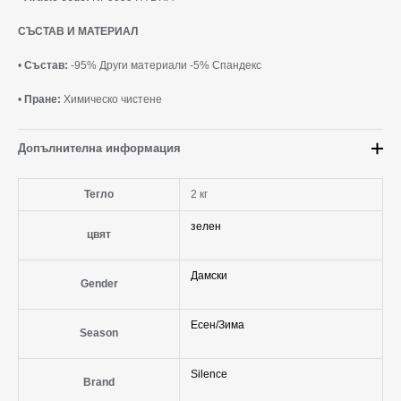
СЪСТАВ И МАТЕРИАЛ
•
Състав:
-95% Други материали -5% Спандекс
•
Пране:
Химическо чистене
Допълнителна информация
Тегло
2 кг
зелен
цвят
Дамски
Gender
Есен/Зима
Season
Silence
Brand