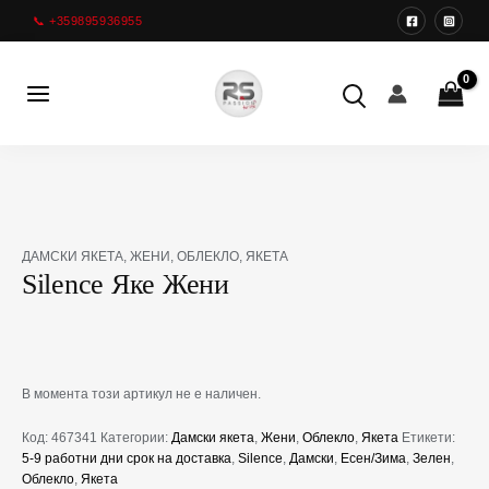
Преминете
📞 +359895936955
към
съдържанието
Main
Menu
ДАМСКИ ЯКЕТА
,
ЖЕНИ
,
ОБЛЕКЛО
,
ЯКЕТА
Silence Яке Жени
В момента този артикул не е наличен.
Код:
467341
Категории:
Дамски якета
,
Жени
,
Облекло
,
Якета
Етикети:
5-9 работни дни срок на доставка
,
Silence
,
Дамски
,
Есен/Зима
,
Зелен
,
Облекло
,
Якета