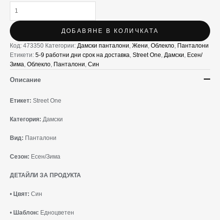
ДОБАВЯНЕ В КОЛИЧКАТА
Код:
473350
Категории:
Дамски панталони
,
Жени
,
Облекло
,
Панталони
Етикети:
5-9 работни дни срок на доставка
,
Street One
,
Дамски
,
Есен/
Зима
,
Облекло
,
Панталони
,
Син
Описание
Етикет:
Street One
Категория:
Дамски
Вид:
Панталони
Сезон:
Есен/Зима
ДЕТАЙЛИ ЗА ПРОДУКТА
•
Цвят:
Син
•
Шаблон:
Едноцветен