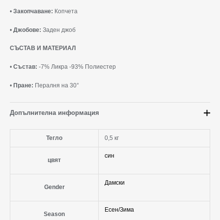
•
Закопчаване:
Копчета
•
Джобове:
Заден джоб
СЪСТАВ И МАТЕРИАЛ
•
Състав:
-7% Ликра -93% Полиестер
•
Пране:
Пералня на 30°
Допълнителна информация
Тегло
0,5 кг
син
цвят
Дамски
Gender
Есен/Зима
Season