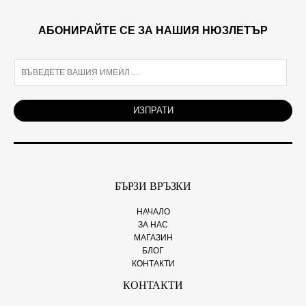
АБОНИРАЙТЕ СЕ ЗА НАШИЯ НЮЗЛЕТЪР
E
m
a
i
ИЗПРАТИ
l
*
БЪРЗИ ВРЪЗКИ
НАЧАЛО
ЗА НАС
МАГАЗИН
БЛОГ
КОНТАКТИ
КОНТАКТИ