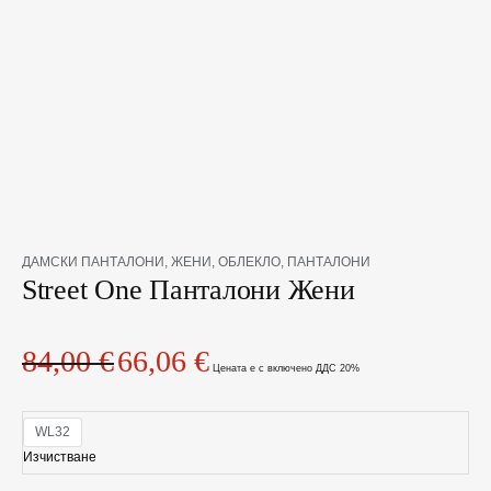
количество
Original
Текущата
ДАМСКИ ПАНТАЛОНИ
,
ЖЕНИ
,
ОБЛЕКЛО
,
ПАНТАЛОНИ
за
Street One Панталони Жени
price
цена
Street
was:
е:
One
84,00 €.
66,06 €.
Панталони
84,00
€
66,06
€
Жени
Цената е с включено ДДС 20%
WL32
Изчистване