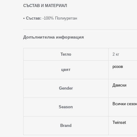
СЪСТАВ И МАТЕРИАЛ
•
Състав:
-100% Полиуретан
Допълнителна информация
Тегло
2 кг
розов
цвят
Дамски
Gender
Всички сезо
Season
Twinset
Brand