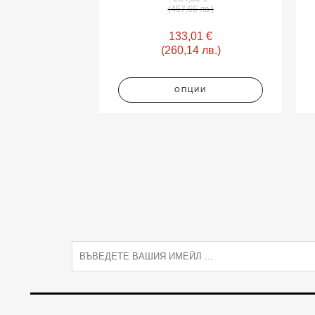
(457,66 лв.)
133,01
€
(260,14 лв.)
ОПЦИИ
E
m
a
i
l