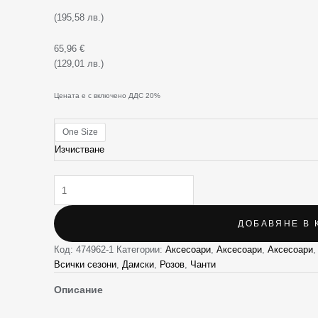
(195,58 лв.)
65,96
€
(129,01 лв.)
Цената е с включено ДДС 20%
One Size
Изчистване
ДОБАВЯНЕ В 
Код:
474962-1
Категории:
Аксесоари
,
Аксесоари
,
Аксесоари
Всички сезони
,
Дамски
,
Розов
,
Чанти
Описание