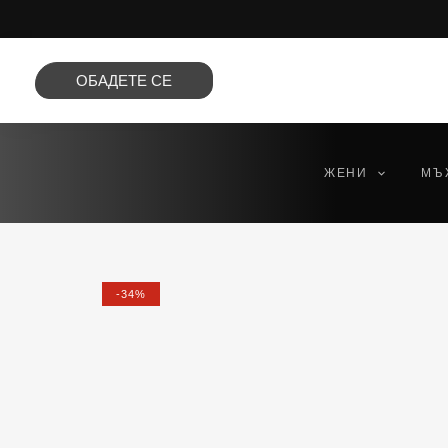
Преминете
към
съдържанието
ОБАДЕТЕ СЕ
ЖЕНИ
МЪ
-34%