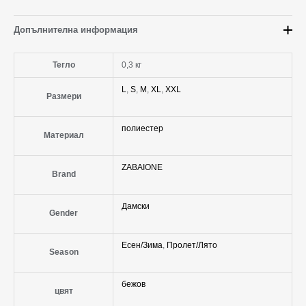
Допълнителна информация
Тегло
0,3 кг
L
,
S
,
M
,
XL
,
XXL
Размери
полиестер
Материал
ZABAIONE
Brand
Дамски
Gender
Есен/Зима
,
Пролет/Лято
Season
бежов
цвят