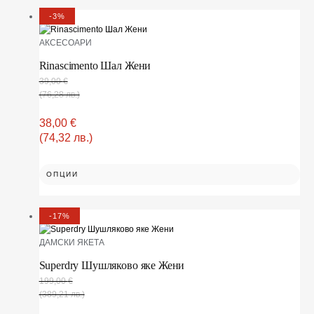
-3%
АКСЕСОАРИ
Rinascimento Шал Жени
39,00
€
(76,28 лв.)
38,00
€
(74,32 лв.)
ОПЦИИ
-17%
ДАМСКИ ЯКЕТА
Superdry Шушляково яке Жени
199,00
€
(389,21 лв.)