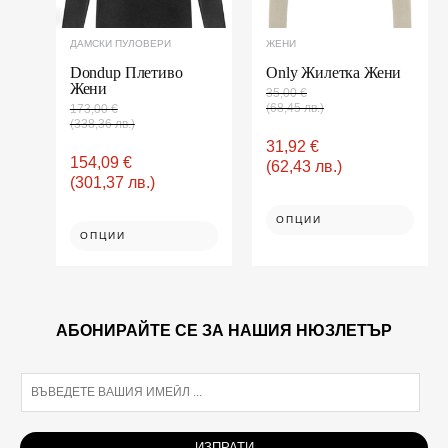
chosen
chosen
on
on
ДАМСКИ ПУЛОВЕРИ
ЖЕНИ
the
the
product
product
Dondup Плетиво
Only Жилетка Жени
Жени
page
page
35,00
€
(68,45 лв.)
173,00
€
(338,36 лв.)
31,92
€
154,09
€
(62,43 лв.)
(301,37 лв.)
ОПЦИИ
ОПЦИИ
АБОНИРАЙТЕ СЕ ЗА НАШИЯ НЮЗЛЕТЪР
E
m
a
i
ИЗПРАТИ