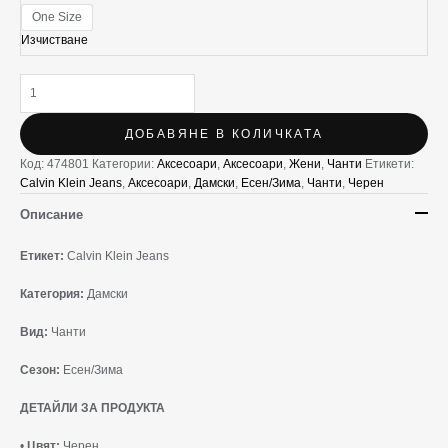
One Size
Изчистване
ДОБАВЯНЕ В КОЛИЧКАТА
Код:
474801
Категории:
Аксесоари
,
Аксесоари
,
Жени
,
Чанти
Етикети:
Calvin Klein Jeans
,
Аксесоари
,
Дамски
,
Есен/Зима
,
Чанти
,
Черен
Описание
Етикет:
Calvin Klein Jeans
Категория:
Дамски
Вид:
Чанти
Сезон:
Есен/Зима
ДЕТАЙЛИ ЗА ПРОДУКТА
•
Цвят:
Черен