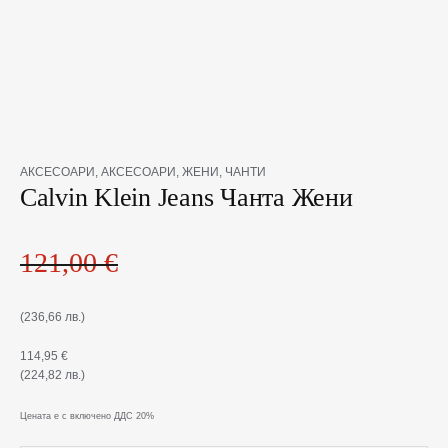
Original
Текущата
количество
АКСЕСОАРИ
,
АКСЕСОАРИ
,
ЖЕНИ
,
ЧАНТИ
price
цена
за
Calvin Klein Jeans Чанта Жени
was:
е:
Calvin
121,00 €(236,66
114,95 €(224,82
Klein
лв.).
лв.).
Jeans
121,00
€
Чанта
Жени
(236,66 лв.)
114,95
€
(224,82 лв.)
Цената е с включено ДДС 20%