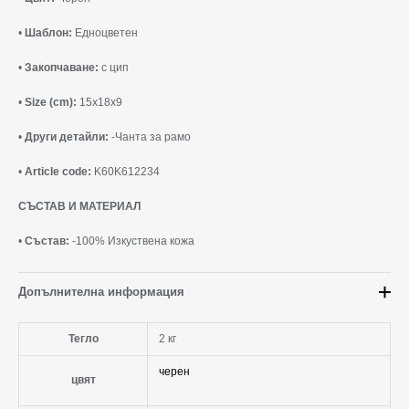
•
Шаблон:
Едноцветен
•
Закопчаване:
с цип
•
Size (cm):
15x18x9
•
Други детайли:
-Чанта за рамо
•
Article code:
K60K612234
СЪСТАВ И МАТЕРИАЛ
•
Състав:
-100% Изкуствена кожа
Допълнителна информация
Тегло
2 кг
черен
цвят