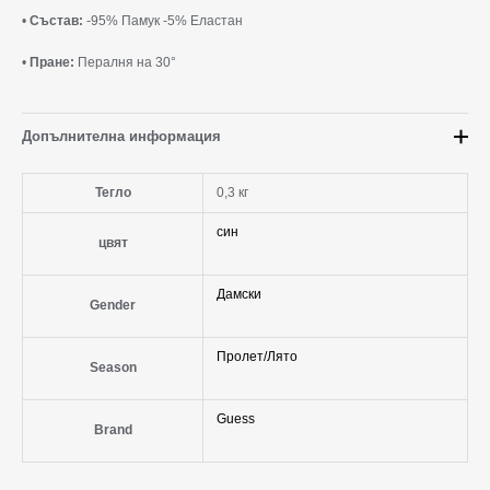
•
Състав:
-95% Памук -5% Еластан
•
Пране:
Пералня на 30°
Допълнителна информация
Тегло
0,3 кг
син
цвят
Дамски
Gender
Пролет/Лято
Season
Guess
Brand