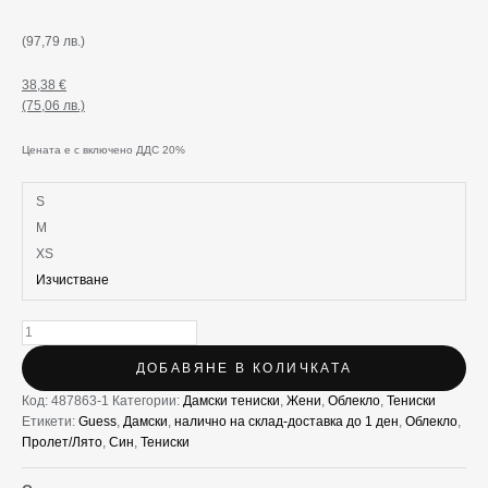
(97,79 лв.)
38,38
€
(75,06 лв.)
Цената е с включено ДДС 20%
S
M
XS
Изчистване
ДОБАВЯНЕ В КОЛИЧКАТА
Код:
487863-1
Категории:
Дамски тениски
,
Жени
,
Облекло
,
Тениски
Етикети:
Guess
,
Дамски
,
налично на склад-доставка до 1 ден
,
Облекло
,
Пролет/Лято
,
Син
,
Тениски