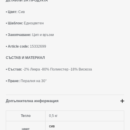
ДЕТАЙЛИ ЗА ПРОДУКТА
•
Цвят:
Сив
•
Шаблон:
Едноцветен
•
Закопчаване:
Цип и връзки
•
Article code:
15332699
СЪСТАВ И МАТЕРИАЛ
•
Състав:
-2% Ликра -80% Полиестер -18% Вискоза
•
Пране:
Пералня на 30°
Допълнителна информация
Тегло
0,5 кг
сив
цвят