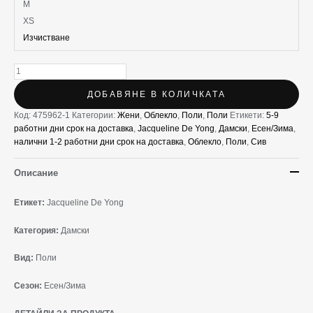
M
XS
Изчистване
ДОБАВЯНЕ В КОЛИЧКАТА
Код:
475962-1
Категории:
Жени
,
Облекло
,
Поли
,
Поли
Етикети:
5-9
работни дни срок на доставка
,
Jacqueline De Yong
,
Дамски
,
Есен/Зима
,
налични 1-2 работни дни срок на доставка
,
Облекло
,
Поли
,
Сив
Описание
Етикет:
Jacqueline De Yong
Категория:
Дамски
Вид:
Поли
Сезон:
Есен/Зима