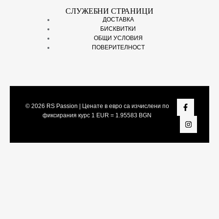
СЛУЖЕБНИ СТРАНИЦИ
ДОСТАВКА
БИСКВИТКИ
ОБЩИ УСЛОВИЯ
ПОВЕРИТЕЛНОСТ
© 2026
RS Passion
| Ценате в евро са изчислени по
фиксирания курс 1 EUR = 1.95583 BGN
Share On:
Facebook
Twitter
LinkedIn
Viber