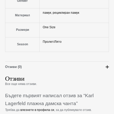
Gender
памук
,
рециклиран памук
Материал
One Size
Размери
Пролет/Лято
Season
Отзиви (0)
Отзиви
Все още няма отзиви.
Бъдете първият написал отзив за “Karl
Lagerfeld плажна дамска чанта”
Трябва да
влезнете в профила си
, за да публикувате отзив.