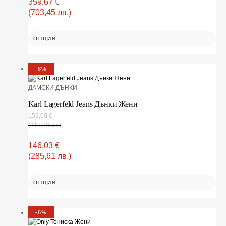
359,67
€
(703,45 лв.)
ОПЦИИ
-8%
ДАМСКИ ДЪНКИ
Karl Lagerfeld Jeans Дънки Жени
159,00
€
(310,98 лв.)
146,03
€
(285,61 лв.)
ОПЦИИ
-6%