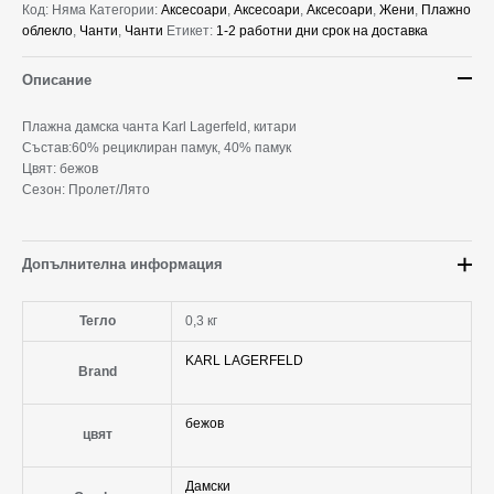
Код:
Няма
Категории:
Аксесоари
,
Аксесоари
,
Аксесоари
,
Жени
,
Плажно
облекло
,
Чанти
,
Чанти
Етикет:
1-2 работни дни срок на доставка
Описание
Плажна дамска чанта Karl Lagerfeld, китари
Състав:60% рециклиран памук, 40% памук
Цвят: бежов
Сезон: Пролет/Лято
Допълнителна информация
Тегло
0,3 кг
KARL LAGERFELD
Brand
бежов
цвят
Дамски