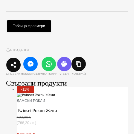
Таблица с размери
СПОДЕЛИ
MESSENGER
WHATSAPP
VIBER
КОПИРАЙ
СПОДЕЛИ
Свързани продукти
-11%
ДАМСКИ РОКЛИ
Twinset Рокли Жени
403,00
€
(788,20 лв.)