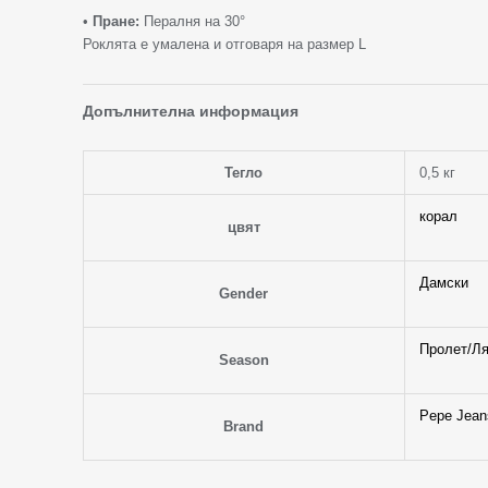
•
Пране:
Пералня на 30°
Роклята е умалена и отговаря на размер L
Допълнителна информация
Тегло
0,5 кг
корал
цвят
Дамски
Gender
Пролет/Ля
Season
Pepe Jean
Brand