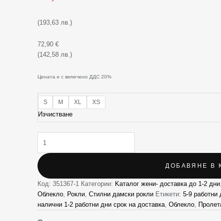
(193,63 лв.)
72,90
€
(142,58 лв.)
Цената е с включено ДДС 20%
S
M
XL
XS
Изчистване
ДОБАВЯНЕ В 
Код:
351367-1
Категории:
Kаталог жени- доставка до 1-2 дни
Облекло
,
Рокли
,
Стилни дамски рокли
Етикети:
5-9 работни 
налични 1-2 работни дни срок на доставка
,
Облекло
,
Пролет