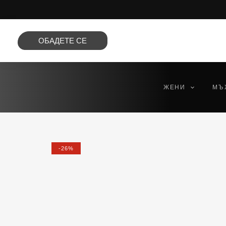
Преминете
към
съдържанието
ОБАДЕТЕ СЕ
ЖЕНИ
МЪ
-26%