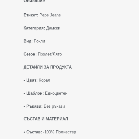
Описание
Етикет:
Pepe Jeans
Категория:
Дамски
Вид:
Рокли
Сезон:
Пролет/Лято
ДЕТАЙЛИ ЗА ПРОДУКТА
•
Цвят:
Корал
•
Шаблон:
Едноцветен
•
Ръкави:
Без ръкави
СЪСТАВ И МАТЕРИАЛ
•
Състав:
-100% Полиестер