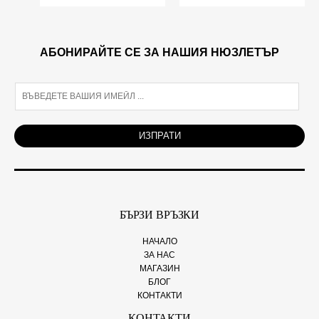
АБОНИРАЙТЕ СЕ ЗА НАШИЯ НЮЗЛЕТЪР
E
m
a
i
ИЗПРАТИ
l
*
БЪРЗИ ВРЪЗКИ
НАЧАЛО
ЗА НАС
МАГАЗИН
БЛОГ
КОНТАКТИ
КОНТАКТИ