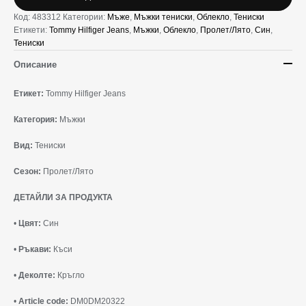
Код:
483312
Категории:
Мъже
,
Мъжки тениски
,
Облекло
,
Тениски
Етикети:
Tommy Hilfiger Jeans
,
Мъжки
,
Облекло
,
Пролет/Лято
,
Син
,
Тениски
Описание
Етикет:
Tommy Hilfiger Jeans
Категория:
Мъжки
Вид:
Тениски
Сезон:
Пролет/Лято
ДЕТАЙЛИ ЗА ПРОДУКТА
•
Цвят:
Син
•
Ръкави:
Къси
•
Деколте:
Кръгло
•
Article code:
DM0DM20322