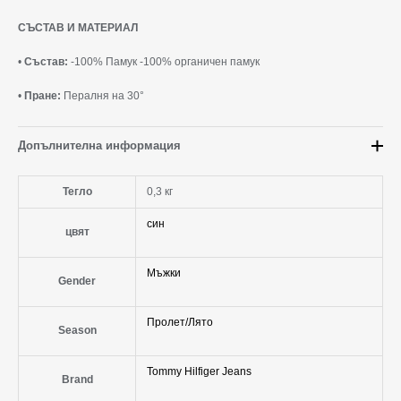
СЪСТАВ И МАТЕРИАЛ
•
Състав:
-100% Памук -100% органичен памук
•
Пране:
Пералня на 30°
Допълнителна информация
Тегло
0,3 кг
син
цвят
Мъжки
Gender
Пролет/Лято
Season
Tommy Hilfiger Jeans
Brand